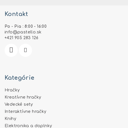
á
Kontakt
p
ä
Po - Pia : 8:00 - 16:00
t
info
@
pastello.sk
i
+421 905 283 126
e
Kategórie
Hračky
Kreatívne hračky
Vedecké sety
Interaktívne hračky
Knihy
Elektronika a doplnky