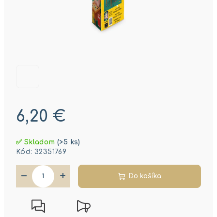
6,20 €
Jednotková
✅ Skladom
(>5 ks)
cena:
Kód:
32351769
−
+
Do košíka