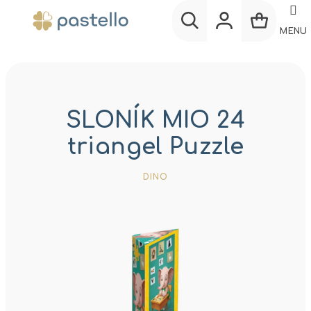
Prejsť
na
MENU
obsah
Nákup
Hľadať
Prihlásenie
košík
SLONÍK MIO 24
triangel Puzzle
DINO