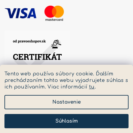
Tento web používa súbory cookie. Ďalším
prechádzaním tohto webu vyjadrujete súhlas s
ich používaním. Viac informácií
tu
.
Nastavenie
Copyright 2026
Pastello
. Všetky práva vyhradené.
Upraviť nastavenie cookies
Súhlasím
Vytvoril Shoptet
a
Adatelier