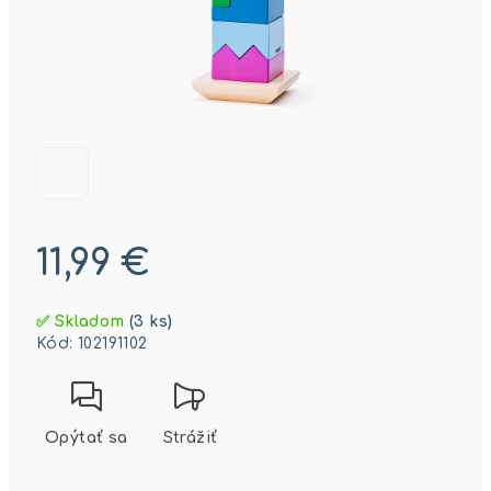
11,99 €
Jednotková
✅ Skladom
(3 ks)
cena:
Kód:
102191102
Opýtať sa
Strážiť