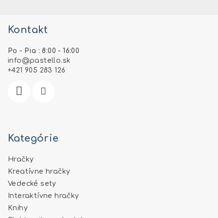
Z
á
Kontakt
p
ä
Po - Pia : 8:00 - 16:00
t
info
@
pastello.sk
i
+421 905 283 126
e
Kategórie
Hračky
Kreatívne hračky
Vedecké sety
Interaktívne hračky
Knihy