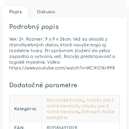
Popis
Diskusia
Podrobný popis
Vek: 2+. Rozmer: 9 x 9 x 26cm. Vež sa skladá z
rôznofarebných dielov, ktoré navyše majú aj
rozdielne tvary. Pri správnom zložení do seba
zapadnú a vytvoria vež. Rozvíja predstavivosť a
logické myslenie. Video:
https://www.youtube.com/watch?v=WCYrO16rR98
Dodatočné parametre
Motorické hračky
,
Hračky pre 2
ročné dievčatá
,
Hračky pre 3
Kategória
:
ročné dievčatá
,
Zobraziť ďalšie
kategórie
EAN
:
8591864911028