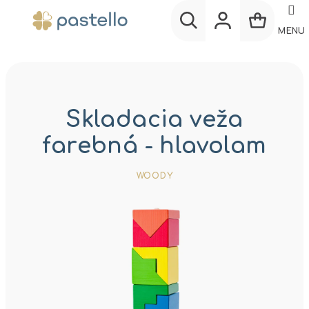
Prejsť
na
MENU
obsah
Nákup
Hľadať
Prihlásenie
košík
Skladacia veža
farebná - hlavolam
WOODY