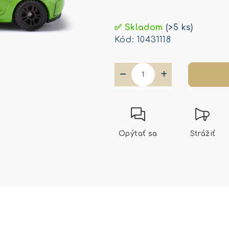
Jednotková
cena:
✅ Skladom
(>5 ks)
Kód:
10431118
−
+
Opýtať sa
Strážiť