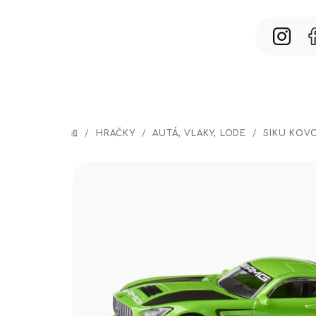
Prejsť
na
obsah
/
HRAČKY
/
AUTÁ, VLAKY, LODE
/
SIKU KOV
DOMOV