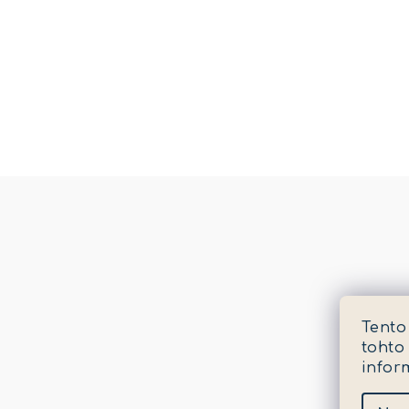
Tento
tohto
infor