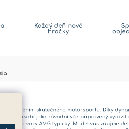
na
Každý deň nové
Sp
hračky
obje
sia
 ztělesněním skutečného motorsportu. Díky dynami
ídlu působí jako závodní vůz připravený vyrazit n
terý je pro vozy AMG typický. Model vás zaujme de