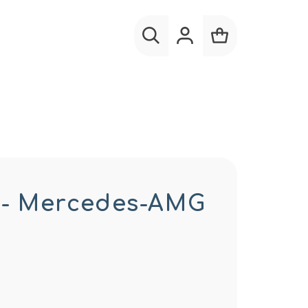
Hľadať
Prihlásenie
Nákupný
košík
r - Mercedes-AMG