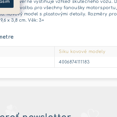
asím
m, které věrně vystihuje vzhled skutečného vozu. D
ání. Skvělá volba pro všechny fanoušky motorsport
. Kovový model s plastovými detaily. Rozměry produk
9,6 x 3,8 cm. Věk: 3+
metre
Siku kovové modely
4006874111183