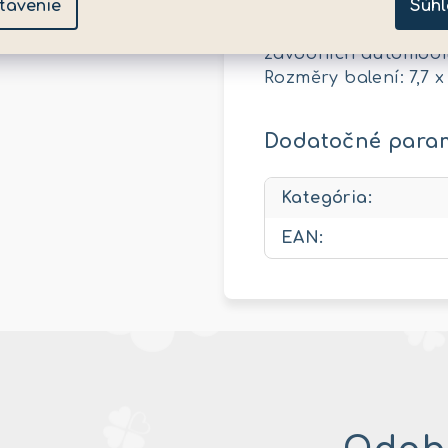
tavenie
Súhl
kvalitním zpracování
hraní, tak pro sbír
závodních automobilů
Rozměry balení: 7,7 x 
Dodatočné para
Kategória
:
EAN
: