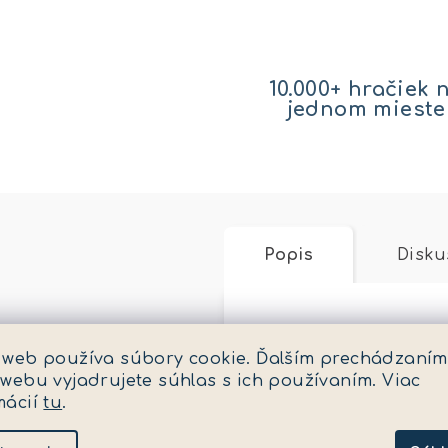
10.000+ hračiek 
jednom mieste
Popis
Disku
Podrobný popis
 web používa súbory cookie. Ďalším prechádzaním
 webu vyjadrujete súhlas s ich používaním. Viac
Mercedes-AMG GT4 je
mácií
tu
.
výraznému zadnímu kř
závodní charakter, k