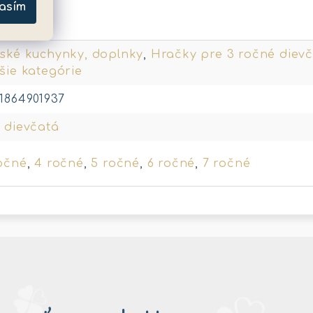
asím
metre
ské kuchynky, doplnky
,
Hračky pre 3 ročné diev
šie kategórie
1864901937
 dievčatá
očné
,
4 ročné
,
5 ročné
,
6 ročné
,
7 ročné