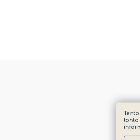
Tento
tohto
infor