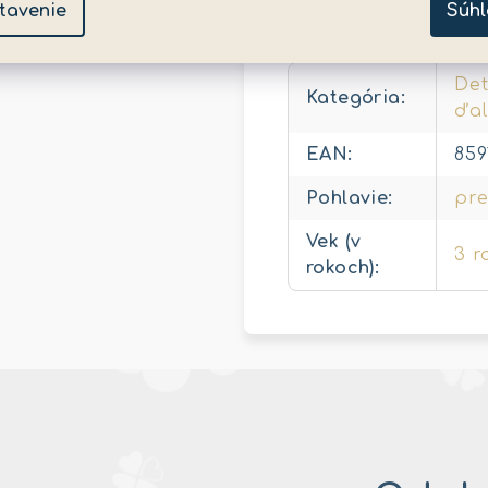
tavenie
Súhl
Dodatočné para
Det
Kategória
:
ďal
EAN
:
859
Pohlavie
:
pre
Vek (v
3 r
rokoch)
: