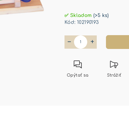
Jednotková
cena:
✅ Skladom
(>5 ks)
Kód:
102190193
−
+
Opýtať sa
Strážiť