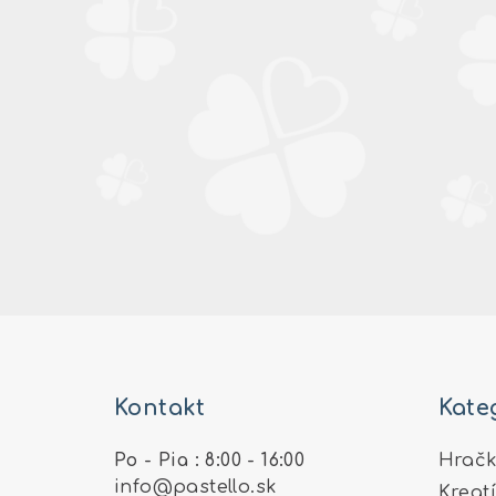
Z
á
Kontakt
Kate
p
ä
Po - Pia : 8:00 - 16:00
Hračk
info
@
pastello.sk
Kreat