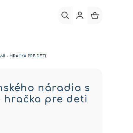
Hľadať
Prihlásenie
Nákupný
košík
I - HRAČKA PRE DETI
ského náradia s
 hračka pre deti