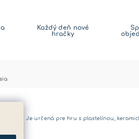
na
Každý deň nové
Sp
hračky
obje
sia
x 21 cm | | Je určená pre hru s plastelínou, kerami