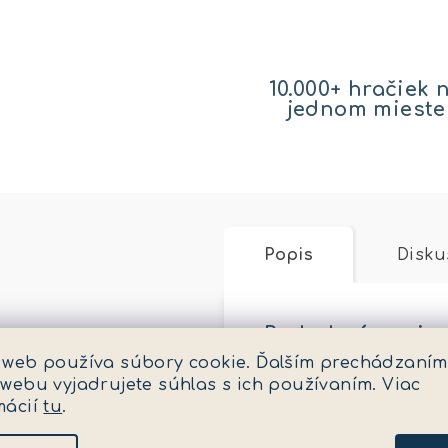
10.000+ hračiek 
jednom mieste
Popis
Disku
Podrobný popis
 web používa súbory cookie. Ďalším prechádzaním
Vek: 3+ | Rozmer: 38 
 webu vyjadrujete súhlas s ich používaním. Viac
maminka´´.
mácií
tu
.