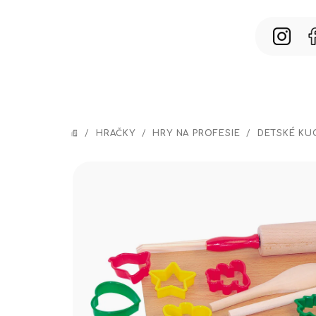
Prejsť
na
obsah
/
HRAČKY
/
HRY NA PROFESIE
/
DETSKÉ KU
DOMOV