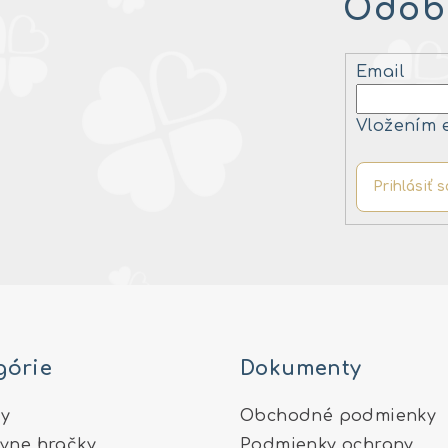
Odobe
Email
Vložením 
Prihlásiť s
górie
Dokumenty
y
Obchodné podmienky
ívne hračky
Podmienky ochrany