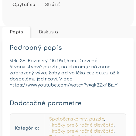
Opýtať sa
Strážiť
Popis
Diskusia
Podrobný popis
Vek: 3+. Rozmery: 18x19x1,5cm. Drevené
štvorvrstvové puzzle, na ktorom je názorne
zobrazený vývoj žaby od vajíčka cez pulcu až k
dospelému jedincovi. Video:
https://www.youtube.com/watch?v=qk2ZxfiBr_Y
Dodatočné parametre
Spoločenské hry, puzzle
,
Hračky pre 3 ročné dievčatá
,
Kategória
:
Hračky pre 4 ročné dievčatá
,