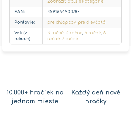
Zobraziť ďalšie kategórie
EAN
:
8591864900787
Pohlavie
:
pre chlapcov
,
pre dievčatá
Vek (v
3 ročné
,
4 ročné
,
5 ročné
,
6
rokoch)
:
ročné
,
7 ročné
10.000+ hračiek na
Každý deň nové
jednom mieste
hračky