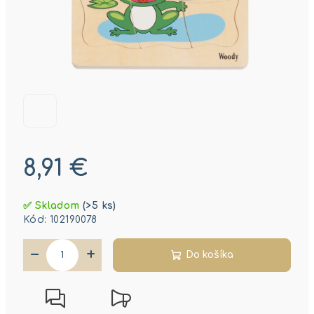
8,91 €
Jednotková
✅ Skladom
(>5 ks)
cena:
Kód:
102190078
−
+
Do košíka