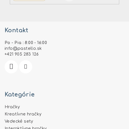
Z
á
Kontakt
p
ä
Po - Pia : 8:00 - 16:00
t
info
@
pastello.sk
i
+421 905 283 126
e
Kategórie
Hračky
Kreatívne hračky
Vedecké sety
Interaktívne hračky