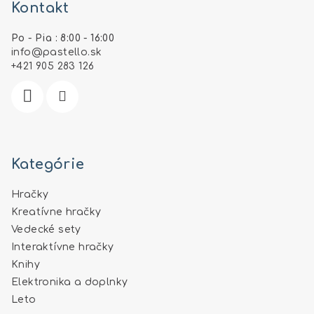
Kontakt
p
ä
Po - Pia : 8:00 - 16:00
t
info
@
pastello.sk
i
+421 905 283 126
e
Kategórie
Hračky
Kreatívne hračky
Vedecké sety
Interaktívne hračky
Knihy
Elektronika a doplnky
Leto