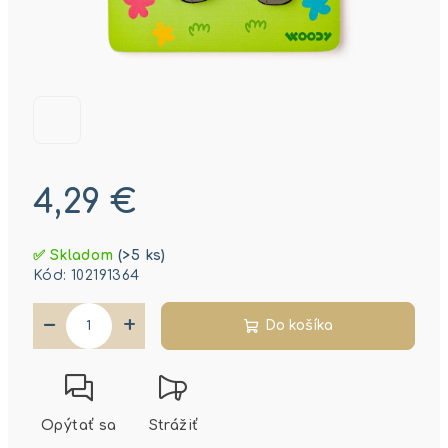
4,29 €
Jednotková
✅ Skladom
(>5 ks)
cena:
Kód:
102191364
−
+
Do košíka
Opýtať sa
Strážiť