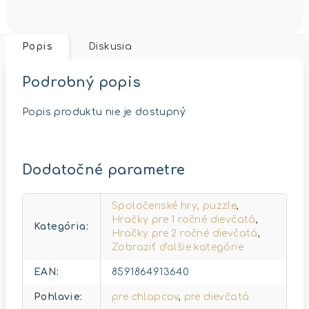
Popis
Diskusia
Podrobný popis
Popis produktu nie je dostupný
Dodatočné parametre
Spoločenské hry, puzzle
,
Hračky pre 1 ročné dievčatá
,
Kategória
:
Hračky pre 2 ročné dievčatá
,
Zobraziť ďalšie kategórie
EAN
:
8591864913640
Pohlavie
:
pre chlapcov
,
pre dievčatá