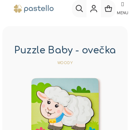
Prejsť
na
MENU
obsah
Nákup
Hľadať
Prihlásenie
košík
Puzzle Baby - ovečka
WOODY