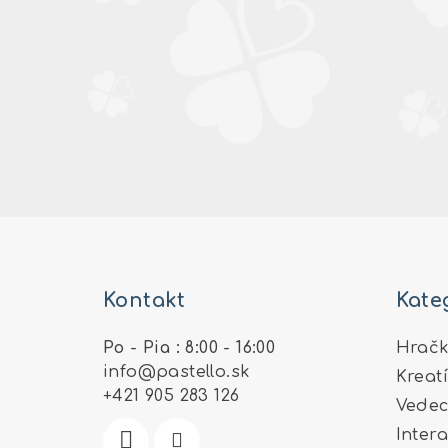
Z
á
Kontakt
Kate
p
ä
Po - Pia : 8:00 - 16:00
Hračk
info
@
pastello.sk
Kreat
t
+421 905 283 126
Vedec
i
Inter