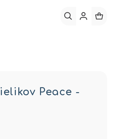
Hľadať
Prihlásenie
Nákupný
košík
ielikov Peace -