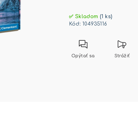
Jednotková
cena:
✅ Skladom
(1 ks)
Kód:
104935116
Opýtať sa
Strážiť