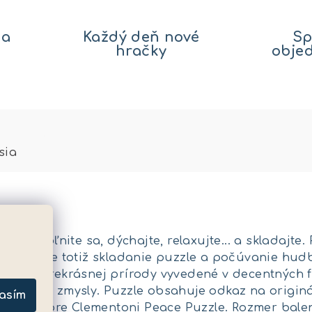
na
Každý deň nové
Sp
hračky
obje
sia
cia. Uvoľnite sa, dýchajte, relaxujte... a skladaj
Kombinuje totiž skladanie puzzle a počúvanie hud
rázky prekrásnej prírody vyvedené v decentných 
na naše zmysly. Puzzle obsahuje odkaz na originál
asím
eciálne pre Clementoni Peace Puzzle. Rozmer baleni