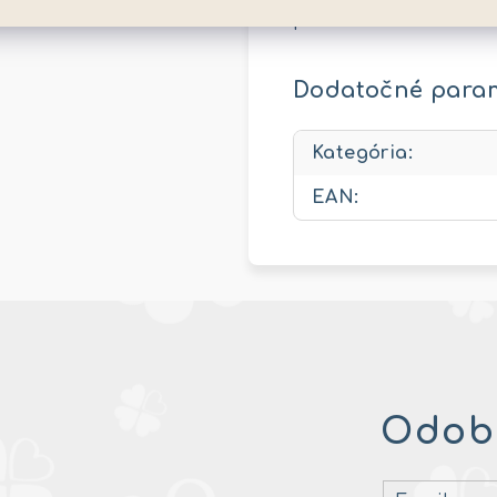
puzzle: 49 x 36 cm.. V
Dodatočné para
Kategória
:
EAN
:
Odobe