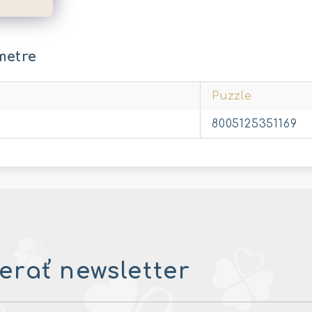
ek: 14+
metre
Puzzle
8005125351169
rať newsletter