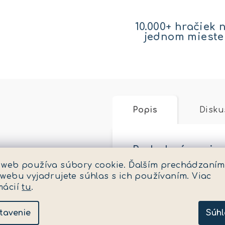
10.000+ hračiek 
jednom mieste
Popis
Disku
Podrobný popis
 web používa súbory cookie. Ďalším prechádzaním
Skladanie ako meditá
 webu vyjadrujete súhlas s ich používaním. Viac
dvojnásobný relax. 
mácií
tu
.
Dôkladne vybrané ob
blahodárne pôsobia 
tavenie
Súhl
zvukmi, vytvorený šp