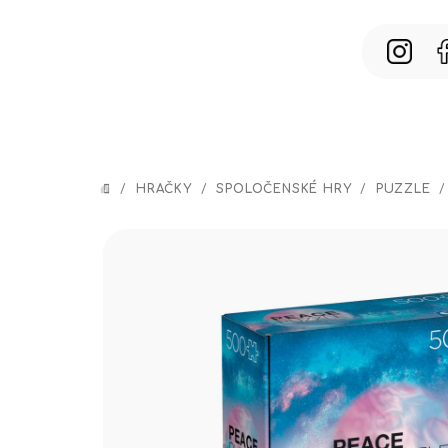
Prejsť
na
obsah
/
HRAČKY
/
SPOLOČENSKÉ HRY
/
PUZZLE
/
DOMOV