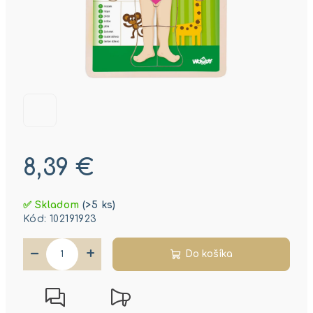
8,39 €
Jednotková
✅ Skladom
(>5 ks)
cena:
Kód:
102191923
−
+
Do košíka