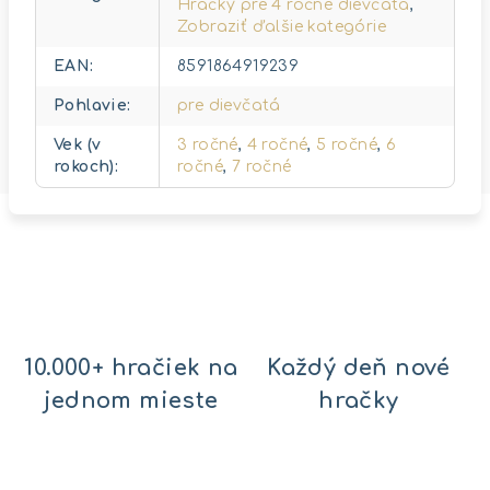
Hračky pre 4 ročné dievčatá
,
Zobraziť ďalšie kategórie
EAN
:
8591864919239
Pohlavie
:
pre dievčatá
Vek (v
3 ročné
,
4 ročné
,
5 ročné
,
6
rokoch)
:
ročné
,
7 ročné
10.000+ hračiek na
Každý deň nové
jednom mieste
hračky