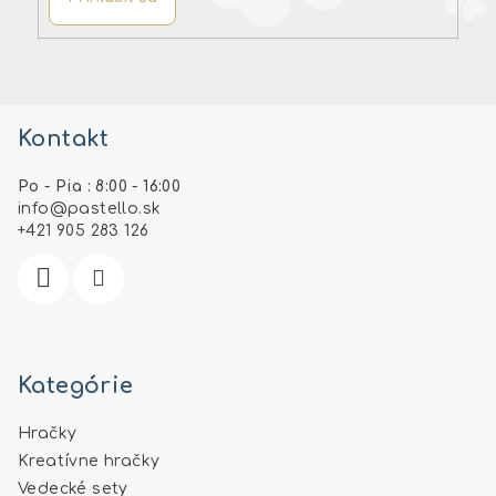
Z
á
Kontakt
p
ä
Po - Pia : 8:00 - 16:00
t
info
@
pastello.sk
i
+421 905 283 126
e
Kategórie
Hračky
Kreatívne hračky
Vedecké sety