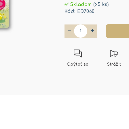
cena:
✅ Skladom
(>5 ks)
Kód:
ED7060
−
+
Opýtať sa
Strážiť