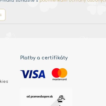
e-mailu súhlasíte s
podmienkami ochrany osobnýc
a
Platby a certifikáty
kies