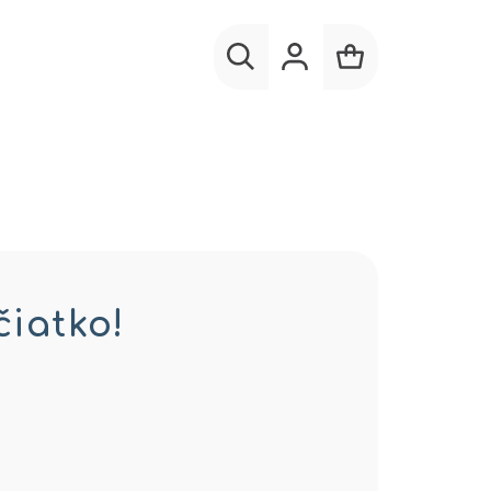
Hľadať
Prihlásenie
Nákupný
košík
čiatko!