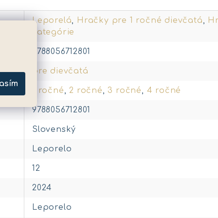
Leporelá
,
Hračky pre 1 ročné dievčatá
,
Hr
kategórie
9788056712801
pre dievčatá
asím
1 ročné
,
2 ročné
,
3 ročné
,
4 ročné
9788056712801
Slovenský
Leporelo
12
2024
Leporelo