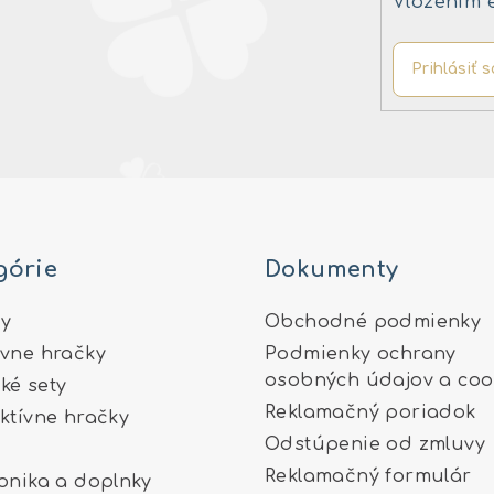
Vložením 
Prihlásiť s
górie
Dokumenty
y
Obchodné podmienky
ívne hračky
Podmienky ochrany
osobných údajov a coo
ké sety
Reklamačný poriadok
aktívne hračky
Odstúpenie od zmluvy
Reklamačný formulár
ronika a doplnky