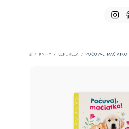
Prejsť
na
obsah
/
KNIHY
/
LEPORELÁ
/
POČÚVAJ, MAČIATKO!
DOMOV