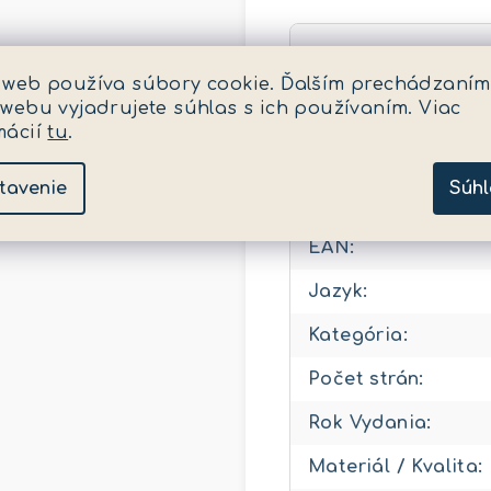
Kategória
:
 web používa súbory cookie. Ďalším prechádzaním
 webu vyjadrujete súhlas s ich používaním. Viac
EAN
:
mácií
tu
.
Pohlavie
:
tavenie
Súhl
Vek (v rokoch)
:
EAN
:
Jazyk
:
Kategória
:
Počet strán
:
Rok Vydania
:
Materiál / Kvalita
: