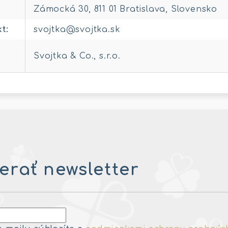
Zámocká 30, 811 01 Bratislava, Slovensko
kt
:
svojtka@svojtka.sk
Svojtka & Co., s.r.o.
rať newsletter