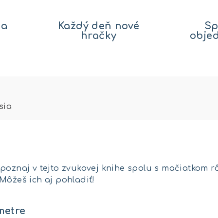
na
Každý deň nové
Sp
hračky
obje
sia
poznaj v tejto zvukovej knihe spolu s mačiatkom rôz
Môžeš ich aj pohladiť!
metre