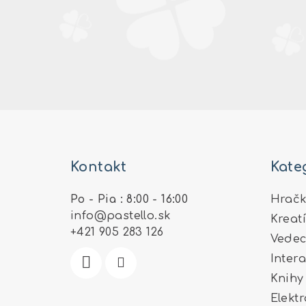
Z
á
Kontakt
Kate
p
ä
Po - Pia : 8:00 - 16:00
Hračk
info
@
pastello.sk
Kreat
t
+421 905 283 126
Vedec
i
Inter
e
Knihy
Elekt