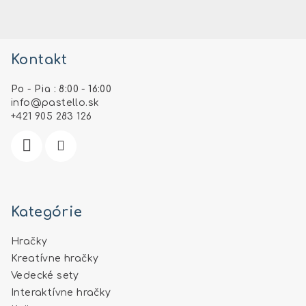
Z
á
Kontakt
p
ä
Po - Pia : 8:00 - 16:00
t
info
@
pastello.sk
i
+421 905 283 126
e
Kategórie
Hračky
Kreatívne hračky
Vedecké sety
Interaktívne hračky