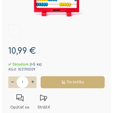
10,99 €
Jednotková
✅ Skladom
(>5 ks)
cena:
Kód:
102190009
−
+
Do košíka
Opýtať sa
Strážiť