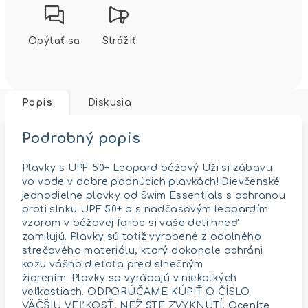
Opýtať sa
Strážiť
Popis
Diskusia
Podrobný popis
Plavky s UPF 50+ Leopard béžový Uži si zábavu
vo vode v dobre padnúcich plavkách! Dievčenské
jednodielne plavky od Swim Essentials s ochranou
proti slnku UPF 50+ a s nadčasovým leopardím
vzorom v béžovej farbe si vaše deti hneď
zamilujú. Plavky sú totiž vyrobené z odolného
strečového materiálu, ktorý dokonale ochráni
kožu vášho dieťaťa pred slnečným
žiarením. Plavky sa vyrábajú v niekoľkých
veľkostiach. ODPORÚČAME KÚPIŤ O ČÍSLO
VÄČŠIU VEĽKOSŤ, NEŽ STE ZVYKNUTÍ. Oceníte