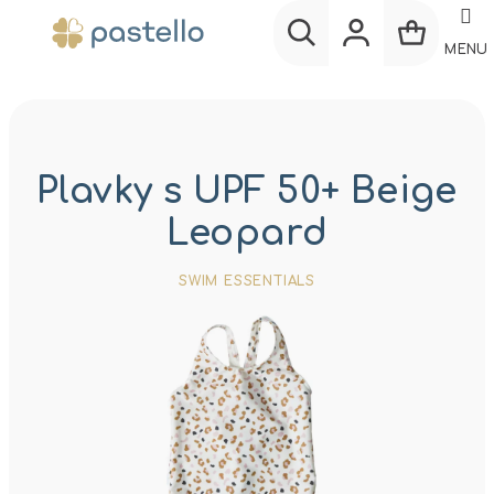
Prejsť
na
MENU
obsah
Nákup
Hľadať
Prihlásenie
košík
Plavky s UPF 50+ Beige
Leopard
SWIM ESSENTIALS