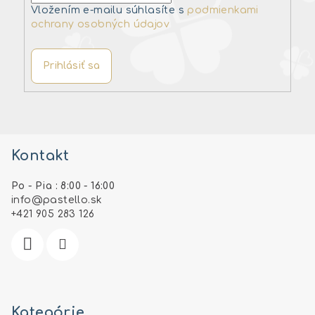
Vložením e-mailu súhlasíte s
podmienkami
ochrany osobných údajov
Prihlásiť sa
Z
á
Kontakt
p
ä
Po - Pia : 8:00 - 16:00
t
info
@
pastello.sk
i
+421 905 283 126
e
Kategórie