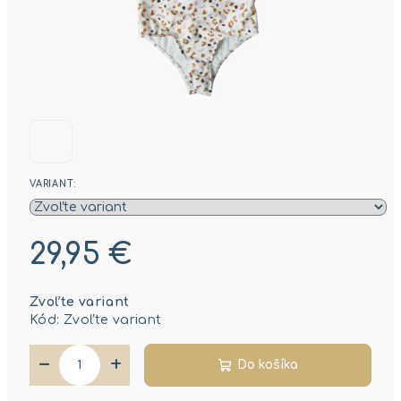
VARIANT:
29,95 €
Jednotková
Zvoľte variant
cena:
Kód:
Zvoľte variant
−
+
Do košíka