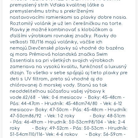
premyslený strih Vďaka kvalitnej látke a
premyslenému strihu s prekríženými
nastavovacími ramienkami sa plavky dobre nosia.
Roztomilý volánik je už len čerešničkou na torte.
Plavky je možné kombinovať s klobúčikom a
ďalšími výrobkami rovnakej značky. Plavky do
veľkosti 110/116 majú volániky, väčšie ich
nemajú.Dievčenské plavky sú vhodné do bazéna
aj mora Prémiová holandská značka Swim
Essentials sa pri všetkých svojich výrobkoch
zameriava na vysokú kvalitu, funkčnosť a luxusný
dizajn. To všetko v sebe spájajú aj tieto plavky pre
deti s UV filtrom, preto sú vhodné aj do
chlórovanej či morskej vody. Stanú sa tak
neoddeliteľnou súčasťou vašej výbavy k
vode.62/68 - Vek: 0-6 mesiacov - Boky: 45-48cm -
Pás: 44-47cm - Hrudník: 45-48cm74/80 - Vek: 6-12
mesiacov- Boky: 47-50cm - Pás: 45-48cm - Hrudník:
47-50cm86/92 - Vek: 1-2 roky - Boky: 48-51cm
- Pás: 46-49cm - Hrudník: 50-53cm98/104 - Vek: 2-4
roky - Boky: 49-52cm - Pás: 50-53cm - Hrudník:
51-54cm110/116- Vek: 4-6 rokov - Boky: 56-59cm -