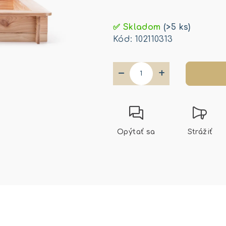
Jednotková
cena:
✅ Skladom
(>5 ks)
Kód:
102110313
−
+
Opýtať sa
Strážiť