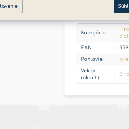
tavenie
Súhl
Dodatočné para
Hra
Kategória
:
ďal
EAN
:
859
Pohlavie
:
pre
Vek (v
3 r
rokoch)
: