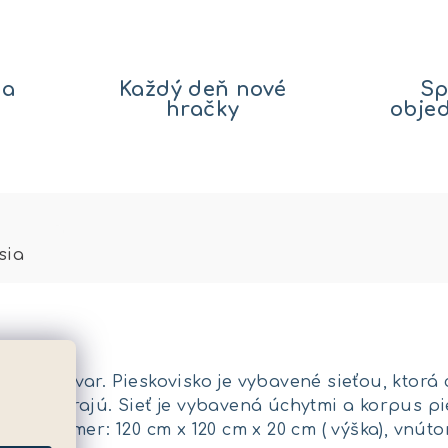
na
Každý deň nové
Sp
hračky
obje
sia
vorcový tvar. Pieskovisko je vybavené sieťou, ktorá
 deti nehrajú. Sieť je vybavená úchytmi a korpus p
siek. Rozmer: 120 cm x 120 cm x 20 cm ( výška), vnút