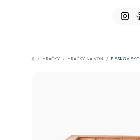
Prejsť
na
obsah
/
HRAČKY
/
HRAČKY NA VON
/
PIESKOVISKO
DOMOV