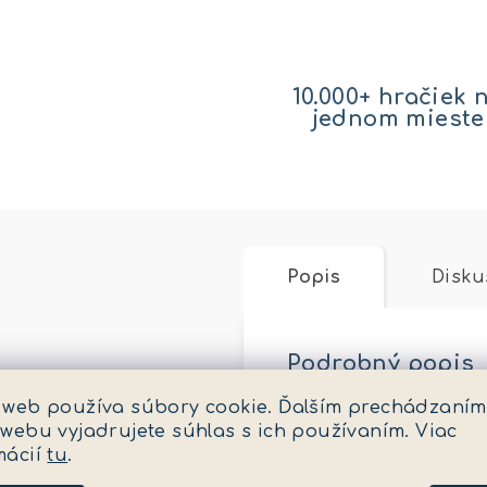
10.000+ hračiek 
jednom mieste
Popis
Disku
Podrobný popis
 web používa súbory cookie. Ďalším prechádzaním
Pieskovisko natur-št
 webu vyjadrujete súhlas s ich používaním. Viac
v čase, keď si v ňom
mácií
tu
.
a jednotlivé diely do