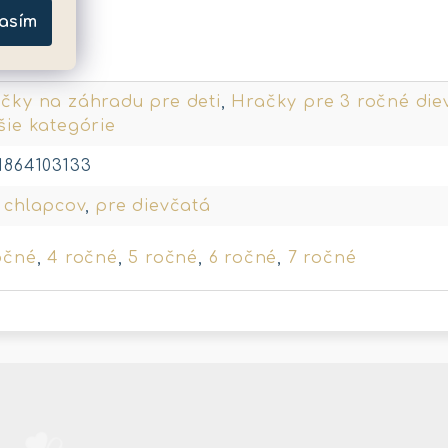
asím
metre
čky na záhradu pre deti
,
Hračky pre 3 ročné die
šie kategórie
1864103133
 chlapcov
,
pre dievčatá
očné
,
4 ročné
,
5 ročné
,
6 ročné
,
7 ročné