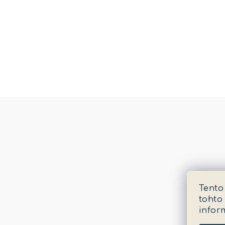
Tento
tohto
infor