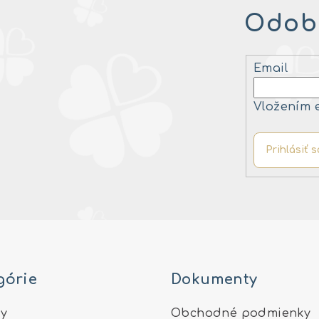
Odobe
Email
Vložením 
Prihlásiť s
górie
Dokumenty
y
Obchodné podmienky