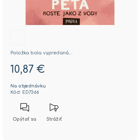
Položka bola vypredaná…
10,87 €
Jednotková
Na objednávku
cena:
Kód:
ED7366
Opýtať sa
Strážiť