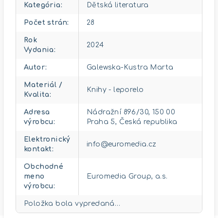
Kategória
:
Dětská literatura
Počet strán
:
28
Rok
2024
Vydania
:
Autor
:
Galewska-Kustra Marta
Materiál /
Knihy - leporelo
Kvalita
:
Adresa
Nádražní 896/30, 150 00
výrobcu
:
Praha 5, Česká republika
Elektronický
info@euromedia.cz
kontakt
:
Obchodné
meno
Euromedia Group, a.s.
výrobcu
:
Položka bola vypredaná…