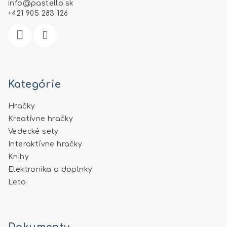
t
info
@
pastello.sk
i
+421 905 283 126
e
Kategórie
Hračky
Kreatívne hračky
Vedecké sety
Interaktívne hračky
Knihy
Elektronika a doplnky
Leto