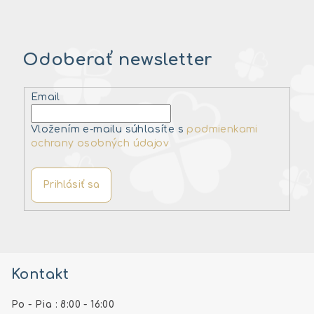
Odoberať newsletter
Email
Vložením e-mailu súhlasíte s
podmienkami
ochrany osobných údajov
Prihlásiť sa
Z
á
Kontakt
p
ä
Po - Pia : 8:00 - 16:00