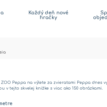
na
Každý deň nové
Sp
hračky
obje
sia
ZOO Peppa na výlete za zvieratami Peppa dnes vyr
ou v tejto skvelej knižke s viac ako 150 obrázkami.
metre