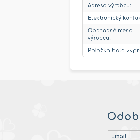
Adresa výrobcu
:
Elektronický konta
Obchodné meno
výrobcu
:
Položka bola vyp
Odobe
Email