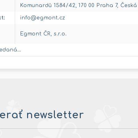
Komunardů 1584/42, 170 00 Praha 7, Česká
kt
:
info@egmont.cz
Egmont ČR, s.r.o.
redaná…
rať newsletter