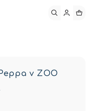
Hľadať
Prihlásenie
Nákupný
košík
 Peppa v ZOO
…