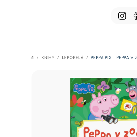
Prejsť
na
obsah
/
KNIHY
/
LEPORELÁ
/
PEPPA PIG - PEPPA V
DOMOV