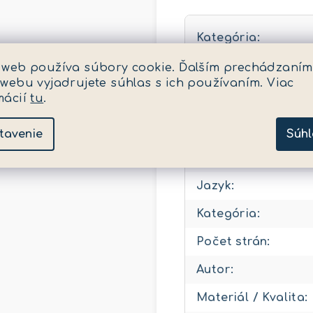
Kategória
:
 web používa súbory cookie. Ďalším prechádzaním
EAN
:
 webu vyjadrujete súhlas s ich používaním. Viac
mácií
tu
.
Pohlavie
:
Vek (v rokoch)
:
tavenie
Súhl
EAN
:
Jazyk
:
Kategória
:
Počet strán
:
Autor
:
Materiál / Kvalita
: