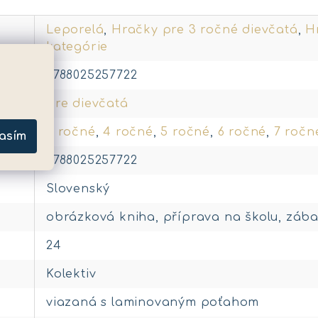
Leporelá
,
Hračky pre 3 ročné dievčatá
,
H
kategórie
9788025257722
pre dievčatá
3 ročné
,
4 ročné
,
5 ročné
,
6 ročné
,
7 ročn
asím
9788025257722
Slovenský
obrázková kniha, příprava na školu, zába
24
Kolektiv
viazaná s laminovaným poťahom