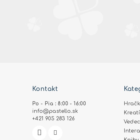
Z
á
Kontakt
Kate
p
ä
Po - Pia : 8:00 - 16:00
Hračk
info
@
pastello.sk
Kreat
t
+421 905 283 126
Vedec
i
Inter
e