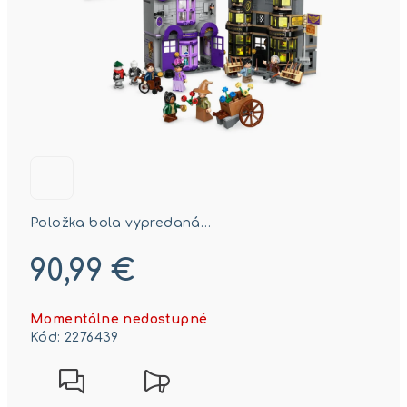
Položka bola vypredaná…
90,99 €
Jednotková
Momentálne nedostupné
cena:
Kód:
2276439