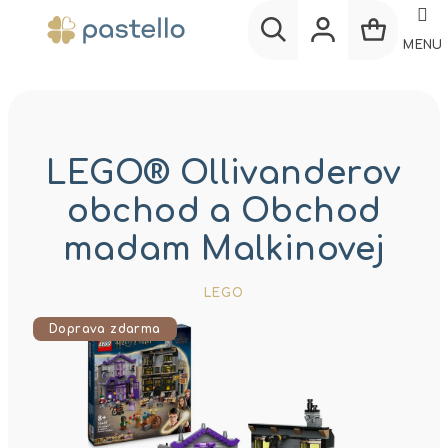
Prejsť
na
MENU
obsah
Nákup
Hľadať
Prihlásenie
košík
LEGO® Ollivanderov
obchod a Obchod
madam Malkinovej
LEGO
Doprava zdarma