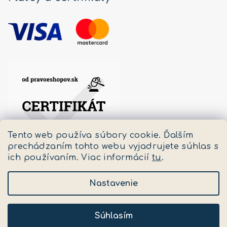
Tento web používa súbory cookie. Ďalším
prechádzaním tohto webu vyjadrujete súhlas s
ich používaním. Viac informácií
tu
.
Nastavenie
Copyright 2026
Pastello
. Všetky práva vyhradené.
Upraviť nastavenie cookies
Súhlasím
Vytvoril Shoptet
a
Adatelier