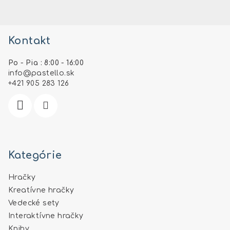
Z
á
Kontakt
p
ä
Po - Pia : 8:00 - 16:00
t
info
@
pastello.sk
i
+421 905 283 126
e
Kategórie
Hračky
Kreatívne hračky
Vedecké sety
Interaktívne hračky
Knihy