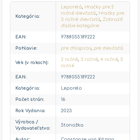
Leporelá
,
Hračky pre 2
ročné dievčatá
,
Hračky pre
Kategória
:
3 ročné dievčatá
,
Zobraziť
ďalšie kategórie
EAN
:
9788055189222
Pohlavie
:
pre chlapcov
,
pre dievčatá
2 ročné
,
3 ročné
,
4 ročné
,
5
Vek (v rokoch)
:
ročné
EAN
:
9788055189222
Kategória
:
Leporelo
Počet strán
:
16
Rok Vydania
:
2023
Výrobca /
Stonožka
Vydavateľstvo
:
Autor
:
Constanze von Kitzing