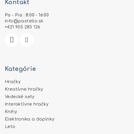
Kontakt
p
ä
Po - Pia : 8:00 - 16:00
t
info
@
pastello.sk
i
+421 905 283 126
e
Kategórie
Hračky
Kreatívne hračky
Vedecké sety
Interaktívne hračky
Knihy
Elektronika a doplnky
Leto