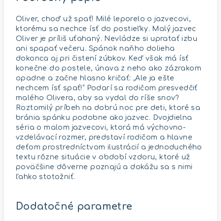
Oliver, choď už spať! Milé leporelo o jazvecovi,
ktorému sa nechce ísť do postieľky. Malý jazvec
Oliver je príliš uťahaný. Nevládze si upratať izbu
ani spapať večeru. Spánok naňho dolieha
dokonca aj pri čistení zúbkov. Keď však má ísť
konečne do postele, únava z neho ako zázrakom
opadne a začne hlasno kričať: „Ale ja ešte
nechcem ísť spať!“ Podarí sa rodičom presvedčiť
malého Olivera, aby sa vydal do ríše snov?
Roztomilý príbeh na dobrú noc pre deti, ktoré sa
bránia spánku podobne ako jazvec. Dvojdielna
séria o malom jazvecovi, ktorá má výchovno-
vzdelávací rozmer, predstaví rodičom a hlavne
deťom prostredníctvom ilustrácií a jednoduchého
textu rôzne situácie v období vzdoru, ktoré už
poväčšine dôverne poznajú a dokážu sa s nimi
ľahko stotožniť.
Dodatočné parametre