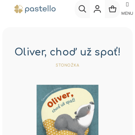
Prejsť
na
MENU
obsah
Nákup
Hľadať
Prihlásenie
košík
Oliver, choď už spať!
STONOŽKA