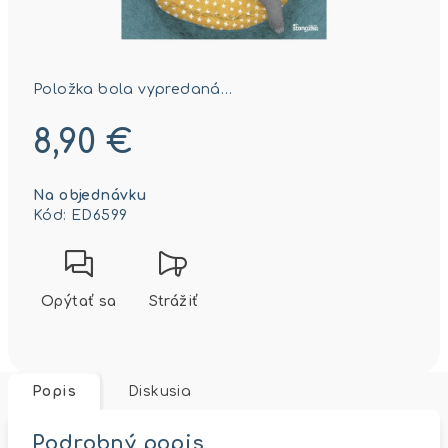
Položka bola vypredaná…
8,90 €
Jednotková
Na objednávku
cena:
Kód:
ED6599
Opýtať sa
Strážiť
Popis
Diskusia
Podrobný popis