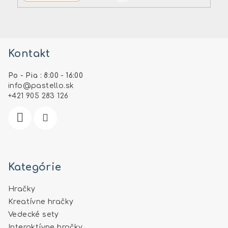
Z
á
Kontakt
p
ä
Po - Pia : 8:00 - 16:00
t
info
@
pastello.sk
i
+421 905 283 126
e
Kategórie
Hračky
Kreatívne hračky
Vedecké sety
Interaktívne hračky