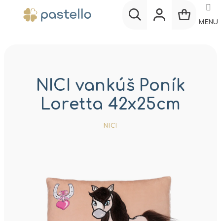
Prejsť
na
MENU
obsah
Nákup
Hľadať
Prihlásenie
košík
NICI vankúš Poník
Loretta 42x25cm
NICI