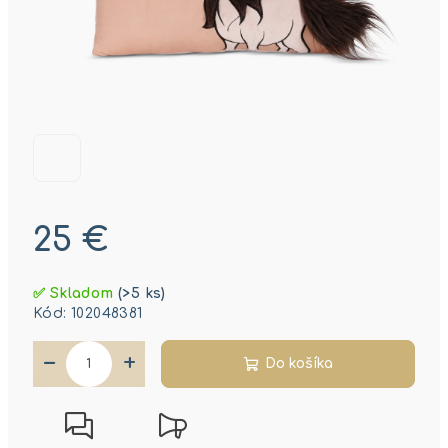
25 €
Jednotková
✅ Skladom
(>5 ks)
cena:
Kód:
102048381
−
+
Do košíka