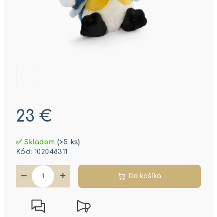
23 €
Jednotková
✅ Skladom
(>5 ks)
cena:
Kód:
102048311
−
+
Do košíka