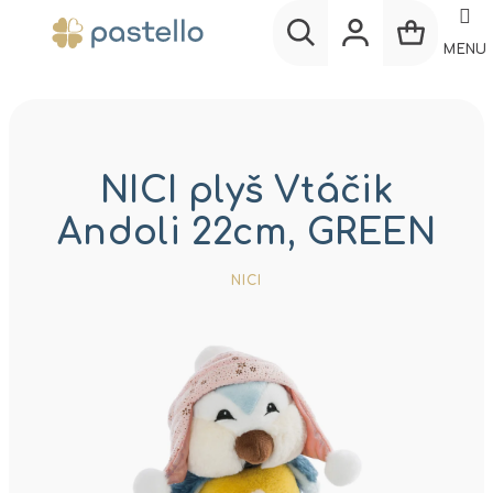
Prejsť
na
MENU
obsah
Nákup
Hľadať
Prihlásenie
košík
NICI plyš Vtáčik
Andoli 22cm, GREEN
NICI