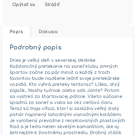
Opýtať sa
Strážiť
Popis
Diskusia
Podrobný popis
Dnes je veľký deň v severskej dedinke.
Každoročný pretekanie na saneľ klubu zimných
športov začne za pár minút a každý z troch
favoritov bude nadšene leštiť svoje pretekárske
vozidlá. Kto vyhrá preteky tentoraz? Líška, drzý
zajačik, Noshy tučniak alebo sob Jonte? Potom
sa vystrelí zo štartovacej pištole. Všetci súčasne
spadnú zo saneľ a valia sa cez cieľovú čiaru.
Teraz sú traja víťazi, ktorí si zaslúžia veľký zlatý
pohár naplnený lahodnými vianočnými koláčikmi.
Je vyrobený prevažne z recyklovaných plastových
fliaš a je teda nielen skvelým kamarátom, ale aj
šetrnejším k životnému prostrediu. Drobný vtáčik