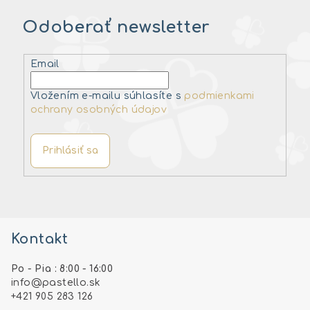
Odoberať newsletter
Email
Vložením e-mailu súhlasíte s
podmienkami
ochrany osobných údajov
Prihlásiť sa
Z
á
Kontakt
p
ä
Po - Pia : 8:00 - 16:00
t
info
@
pastello.sk
i
+421 905 283 126