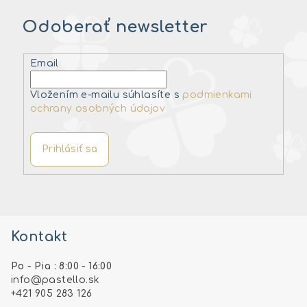
Odoberať newsletter
Email
Vložením e-mailu súhlasíte s
podmienkami
ochrany osobných údajov
Prihlásiť sa
Z
á
Kontakt
p
ä
Po - Pia : 8:00 - 16:00
t
info
@
pastello.sk
i
+421 905 283 126