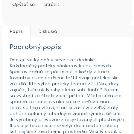
Opýtať sa
Strážiť
Popis
Diskusia
Podrobný popis
Dnes je veľký deň v severskej dedinke.
Každoročný preteky sánkarov klubu zimných
športov začnú za pár minút a každý z troch
favoritov bude nadšene leštiť svoje pretekárske
vozidlá. Kto vyhrá preteky tentoraz? Líška, drzý
zajačik, tučniak Noshy alebo sob Jonte? Potom
sa vystrelí zo štartovacej pištole. Všetci súčasne
spadnú zo sanej a valia sa cez cieľovú čiaru.
Teraz sú traja víťazi, ktorí si zaslúžia veľký zlatý
pohár naplnený lahodnými vianočnými koláčikmi.
Je vyrobený prevažne z recyklovaných plastových
fliaš a je teda nielen skvelým kamarátom, ale aj
šetrnejším k životnému prostrediu. Veselý sobík s