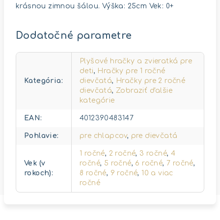
krásnou zimnou šálou. Výška: 25cm Vek: 0+
Dodatočné parametre
Plyšové hračky a zvieratká pre
deti
,
Hračky pre 1 ročné
Kategória
:
dievčatá
,
Hračky pre 2 ročné
dievčatá
,
Zobraziť ďalšie
kategórie
EAN
:
4012390483147
Pohlavie
:
pre chlapcov
,
pre dievčatá
1 ročné
,
2 ročné
,
3 ročné
,
4
Vek (v
ročné
,
5 ročné
,
6 ročné
,
7 ročné
,
rokoch)
:
8 ročné
,
9 ročné
,
10 a viac
ročné