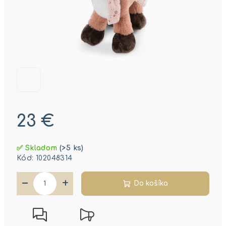
23 €
Jednotková
✅ Skladom
(>5 ks)
cena:
Kód:
102048314
−
+
Do košíka