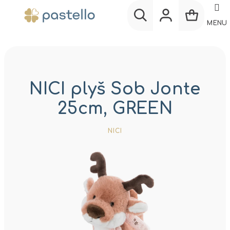
Prejsť
na
MENU
obsah
Nákup
Hľadať
Prihlásenie
košík
NICI plyš Sob Jonte
25cm, GREEN
NICI