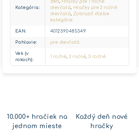
deti
,
Hračky pre 1 ročné
Kategória
:
dievčatá
,
Hračky pre 2 ročné
dievčatá
,
Zobraziť ďalšie
kategórie
EAN
:
4012390485349
Pohlavie
:
pre dievčatá
Vek (v
1 ročné
,
2 ročné
,
3 ročné
rokoch)
:
10.000+ hračiek na
Každý deň nové
jednom mieste
hračky