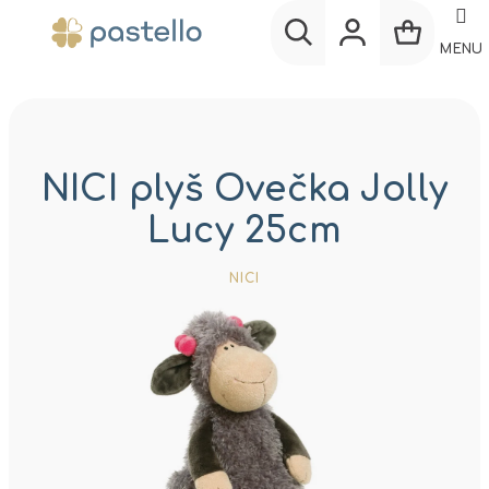
Prejsť
na
MENU
obsah
Nákup
Hľadať
Prihlásenie
košík
NICI plyš Ovečka Jolly
Lucy 25cm
NICI