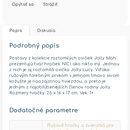
Opýtať sa
Strážiť
Popis
Diskusia
Podrobný popis
Postavy z kolekcie roztomilých ovičiek Jolly Mäh
prezentujú tvár hračiek NICI ako nikto iný. Jednou
z nich je aj roztomilá ovička Jolly Lucy. Vďaka
ružovým farebným prvkom v jemnom tmavo sivom
kožušte je naozajstnou hviezdou, a preto je
jedným z najobľúbenejších členov rodiny Jolly.
Rozmery hračky: 25 x 16 x 17 cm. Vek: 1+
Dodatočné parametre
Plyšové hračky a zvieratká pre