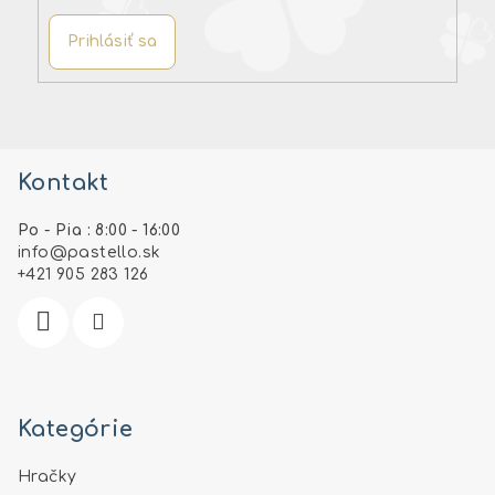
Prihlásiť sa
Z
á
Kontakt
p
ä
Po - Pia : 8:00 - 16:00
t
info
@
pastello.sk
i
+421 905 283 126
e
Kategórie
Hračky