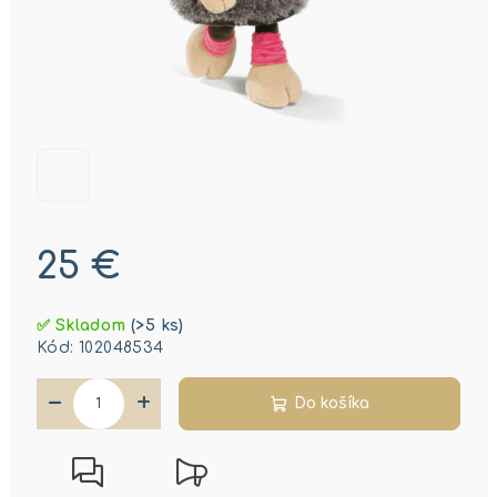
25 €
Jednotková
✅ Skladom
(>5 ks)
cena:
Kód:
102048534
−
+
Do košíka