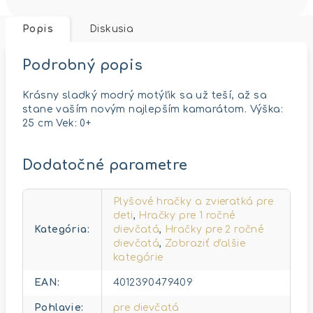
Popis
Diskusia
Podrobný popis
Krásny sladký modrý motýľik sa už teší, až sa
stane vaším novým najlepším kamarátom. Výška:
25 cm Vek: 0+
Dodatočné parametre
Plyšové hračky a zvieratká pre
deti
,
Hračky pre 1 ročné
Kategória
:
dievčatá
,
Hračky pre 2 ročné
dievčatá
,
Zobraziť ďalšie
kategórie
EAN
:
4012390479409
Pohlavie
:
pre dievčatá