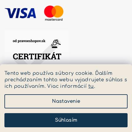
Tento web používa súbory cookie. Ďalším
prechádzaním tohto webu vyjadrujete súhlas s
ich používaním. Viac informácií
tu
.
Nastavenie
Copyright 2026
Pastello
. Všetky práva vyhradené.
Upraviť nastavenie cookies
Súhlasím
Vytvoril Shoptet
a
Adatelier