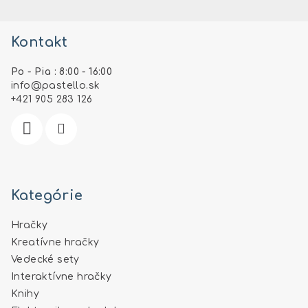
Z
á
Kontakt
p
ä
Po - Pia : 8:00 - 16:00
t
info
@
pastello.sk
i
+421 905 283 126
e
Kategórie
Hračky
Kreatívne hračky
Vedecké sety
Interaktívne hračky
Knihy