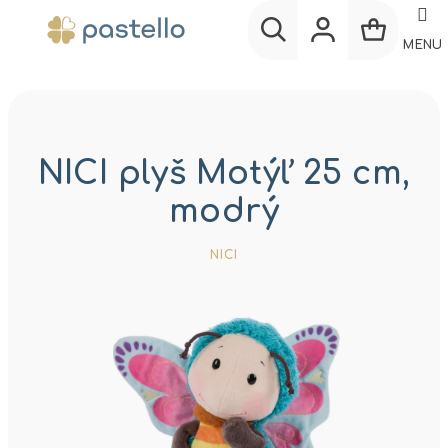
Prejsť
na
MENU
obsah
Nákup
Hľadať
Prihlásenie
košík
NICI plyš Motýľ 25 cm,
modrý
NICI