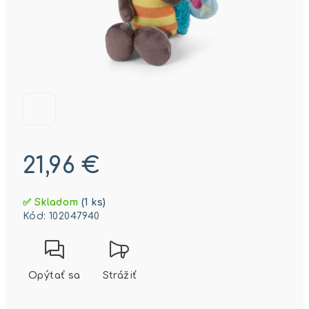
21,96 €
Jednotková
✅ Skladom
(1 ks)
cena:
Kód:
102047940
Opýtať sa
Strážiť