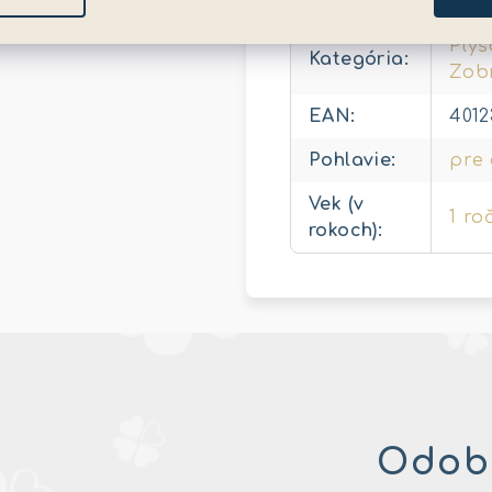
Plyš
Kategória
:
Zobr
EAN
:
401
Pohlavie
:
pre
Vek (v
1 ro
rokoch)
:
Odobe