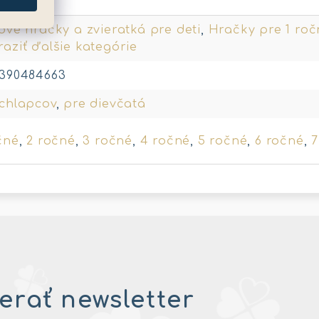
ové hračky a zvieratká pre deti
,
Hračky pre 1 roč
aziť ďalšie kategórie
2390484663
 chlapcov
,
pre dievčatá
čné
,
2 ročné
,
3 ročné
,
4 ročné
,
5 ročné
,
6 ročné
,
7
rať newsletter