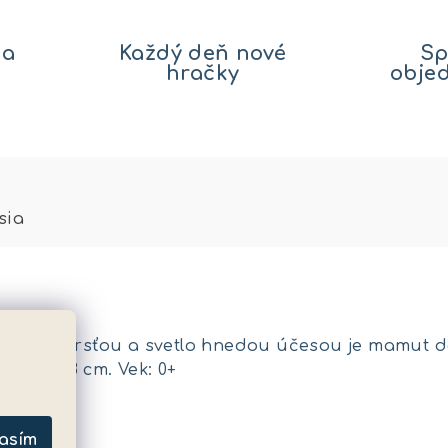
na
Každý deň nové
Sp
hračky
obje
sia
nedou srsťou a svetlo hnedou účesou je mamut d
ľkosť: 18 cm. Vek: 0+
metre
asím