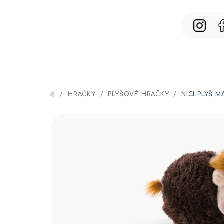
Prejsť
na
obsah
/
HRAČKY
/
PLYŠOVÉ HRAČKY
/
NICI PLYŠ 
DOMOV