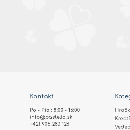
Z
á
Kontakt
Kate
p
ä
Po - Pia : 8:00 - 16:00
Hračk
info
@
pastello.sk
Kreat
t
+421 905 283 126
Vedec