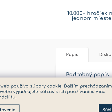
10.000+ hračiek 
jednom mieste
Popis
Disku
Podrobný popis
 web používa súbory cookie. Ďalším prechádzaním
So svojou huňatou h
 webu vyjadrujete súhlas s ich používaním. Viac
stanete kamarátmi. Ve
mácií
tu
.
Dodatočné para
tavenie
Súhl