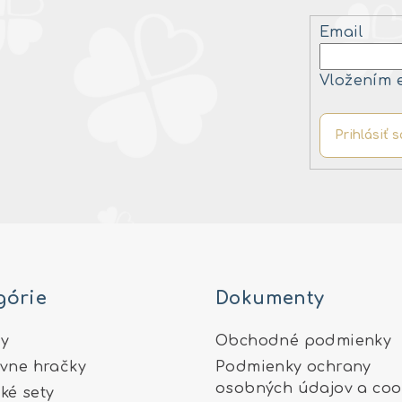
Email
Vložením 
Prihlásiť s
górie
Dokumenty
y
Obchodné podmienky
ívne hračky
Podmienky ochrany
osobných údajov a coo
ké sety