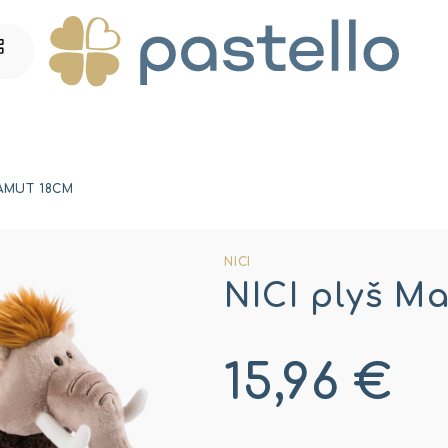
MAMUT 18CM
NICI
NICI plyš M
15,96 €
Jednotková