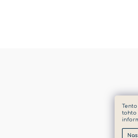
Tento
tohto
infor
Nas