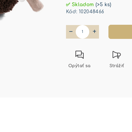
cena:
✅ Skladom
(>5 ks)
Kód:
102048466
−
+
Opýtať sa
Strážiť