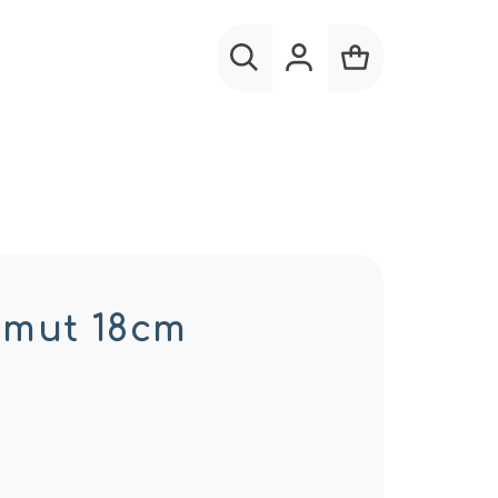
Hľadať
Prihlásenie
Nákupný
košík
amut 18cm