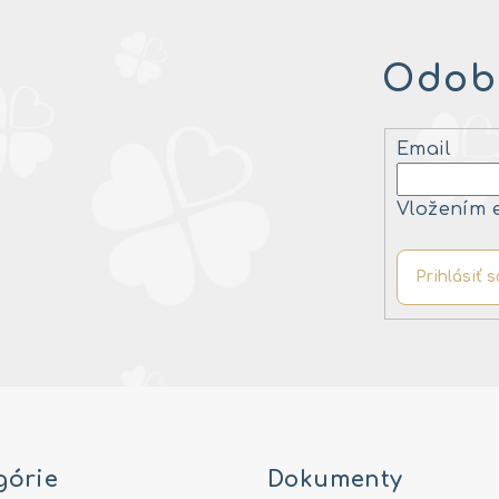
Odobe
Email
Vložením 
Prihlásiť s
górie
Dokumenty