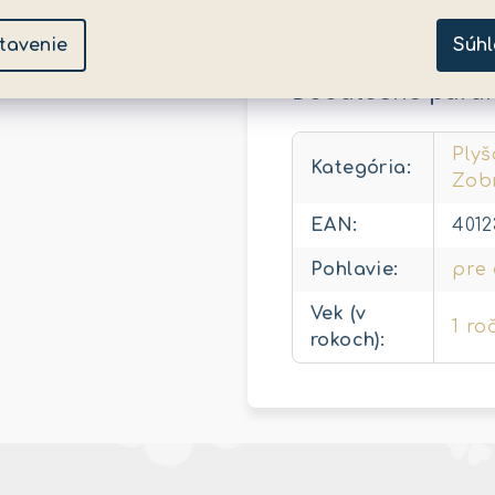
používajú plyšové a 
tavenie
Súhl
Dodatočné para
Plyš
Kategória
:
Zobr
EAN
:
401
Pohlavie
:
pre 
Vek (v
1 ro
rokoch)
: