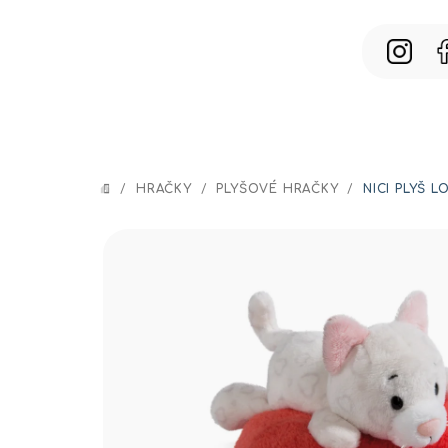
Prejsť
na
obsah
/
HRAČKY
/
PLYŠOVÉ HRAČKY
/
NICI PLYŠ 
DOMOV