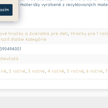
výplňové materiály vyrobené z recyklovaných mater
asím
metre
ové hračky a zvieratká pre deti
,
Hračky pre 1 roč
aziť ďalšie kategórie
2390494051
dievčatá
čné
,
2 ročné
,
3 ročné
,
4 ročné
,
5 ročné
,
6 ročné
,
7