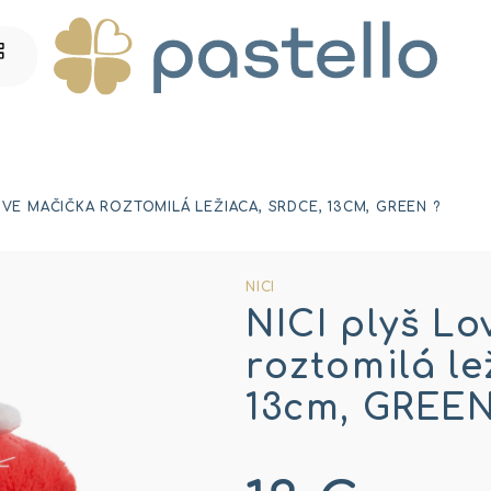
LOVE MAČIČKA ROZTOMILÁ LEŽIACA, SRDCE, 13CM, GREEN ?
NICI
NICI plyš L
roztomilá le
13cm, GREEN