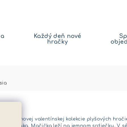
na
Každý deň nové
Sp
hračky
obje
sia
ička z novej valentínskej kolekcie plyšových hrač
j dospeláka. Mačička leží na jemnom srdiečku. V s