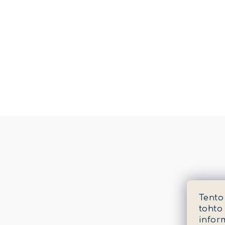
Tento
tohto
infor