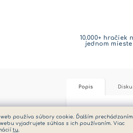
10.000+ hračiek 
jednom mieste
Popis
Disku
Podrobný popis
 web používa súbory cookie. Ďalším prechádzaním
 webu vyjadrujete súhlas s ich používaním. Viac
Rozkošná chlpatá mač
mácií
tu
.
poteší každé dieťa a