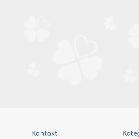
Z
á
Kontakt
Kate
p