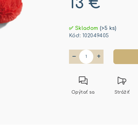
13 €
Jednotková
cena:
✅ Skladom
(>5 ks)
Kód:
102049405
−
+
Opýtať sa
Strážiť