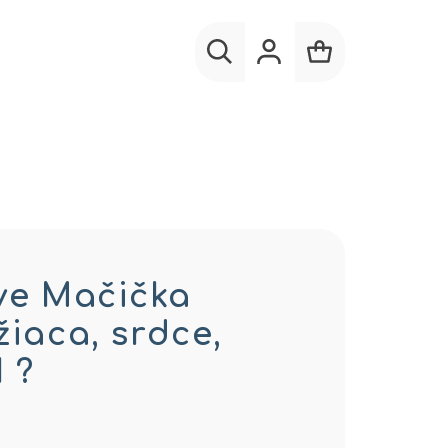
Hľadať
Prihlásenie
Nákupný
košík
ove Mačička
žiaca, srdce,
 ?