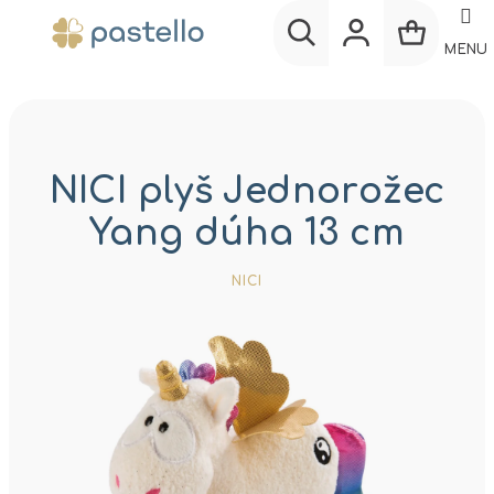
Prejsť
na
MENU
obsah
Nákup
Hľadať
Prihlásenie
košík
NICI plyš Jednorožec
Yang dúha 13 cm
NICI