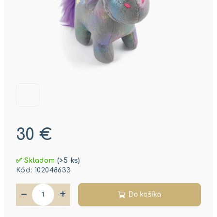
30 €
Jednotková
✅ Skladom
(>5 ks)
cena:
Kód:
102048633
−
+
Do košíka