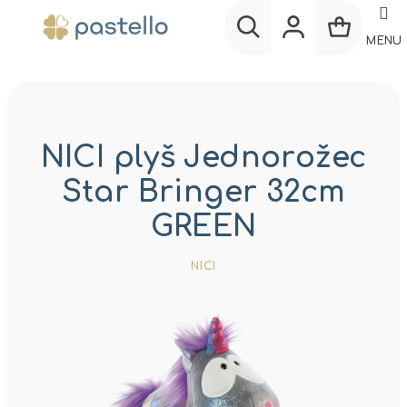
Prejsť
na
MENU
obsah
Nákup
Hľadať
Prihlásenie
košík
NICI plyš Jednorožec
Star Bringer 32cm
GREEN
NICI