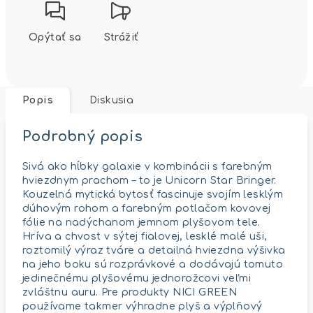
Opýtať sa
Strážiť
Popis
Diskusia
Podrobný popis
Sivá ako hĺbky galaxie v kombinácii s farebným
hviezdnym prachom – to je Unicorn Star Bringer.
Kouzelná mytická bytosť fascinuje svojím lesklým
dúhovým rohom a farebným potlačom kovovej
fólie na nadýchanom jemnom plyšovom tele.
Hríva a chvost v sýtej fialovej, lesklé malé uši,
roztomilý výraz tváre a detailná hviezdna výšivka
na jeho boku sú rozprávkové a dodávajú tomuto
jedinečnému plyšovému jednorožcovi veľmi
zvláštnu auru. Pre produkty NICI GREEN
používame takmer výhradne plyš a výplňový