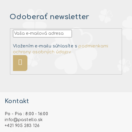
Odoberať newsletter
Vložením e-mailu súhlasíte s
podmienkami
ochrany osobných údajov
Prihlásiť
sa
Z
á
Kontakt
p
ä
Po - Pia : 8:00 - 16:00
t
info
@
pastello.sk
i
+421 905 283 126