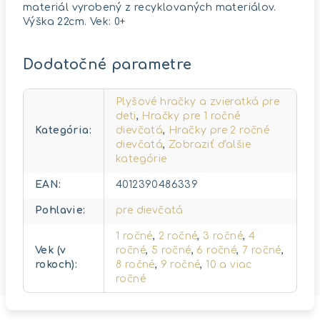
materiál vyrobený z recyklovaných materiálov.
Výška 22cm. Vek: 0+
Dodatočné parametre
Plyšové hračky a zvieratká pre
deti
,
Hračky pre 1 ročné
Kategória
:
dievčatá
,
Hračky pre 2 ročné
dievčatá
,
Zobraziť ďalšie
kategórie
EAN
:
4012390486339
Pohlavie
:
pre dievčatá
1 ročné
,
2 ročné
,
3 ročné
,
4
Vek (v
ročné
,
5 ročné
,
6 ročné
,
7 ročné
,
rokoch)
:
8 ročné
,
9 ročné
,
10 a viac
ročné