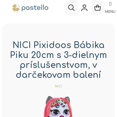
Prejsť
na
MENU
obsah
Nákup
Hľadať
Prihlásenie
košík
NICI Pixidoos Bábika
Piku 20cm s 3-dielnym
príslušenstvom, v
darčekovom balení
NICI