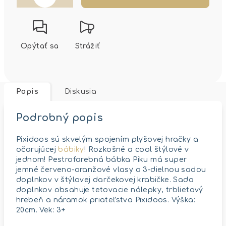
Opýtať sa
Strážiť
Popis
Diskusia
Podrobný popis
Pixidoos sú skvelým spojením plyšovej hračky a
očarujúcej
bábiky
! Rozkošné a cool štýlové v
jednom! Pestrofarebná bábka Piku má super
jemné červeno-oranžové vlasy a 3-dielnou sadou
doplnkov v štýlovej darčekovej krabičke. Sada
doplnkov obsahuje tetovacie nálepky, trblietavý
hrebeň a náramok priateľstva Pixidoos. Výška:
20cm. Vek: 3+