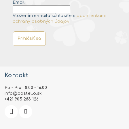
Email
Vložením e-mailu súhlasíte s
podmienkami
ochrany osobných údajov
Prihlásiť sa
Z
á
Kontakt
p
ä
Po - Pia : 8:00 - 16:00
t
info
@
pastello.sk
i
+421 905 283 126
e