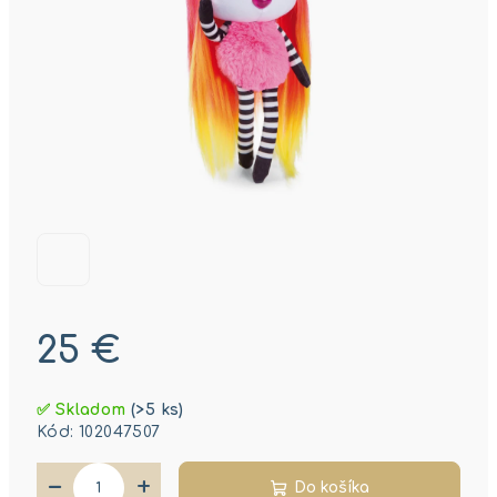
25 €
Jednotková
✅ Skladom
(>5 ks)
cena:
Kód:
102047507
−
+
Do košíka