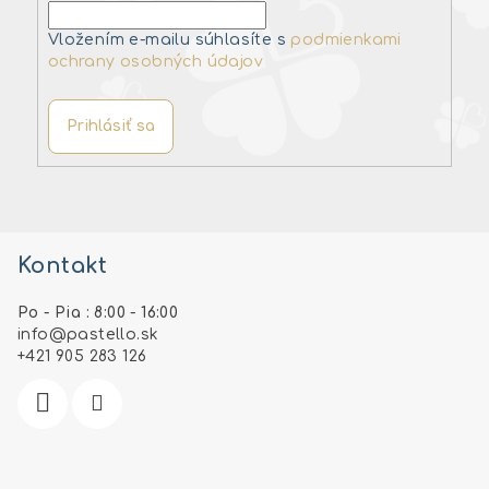
Vložením e-mailu súhlasíte s
podmienkami
ochrany osobných údajov
Prihlásiť sa
Z
á
Kontakt
p
ä
Po - Pia : 8:00 - 16:00
t
info
@
pastello.sk
i
+421 905 283 126
e