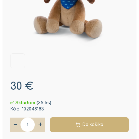
30 €
Jednotková
✅ Skladom
(>5 ks)
cena:
Kód:
102048183
−
+
Do košíka