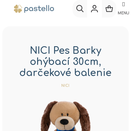
Prejsť
na
MENU
obsah
Nákup
Hľadať
Prihlásenie
košík
NICI Pes Barky
ohýbací 30cm,
darčekové balenie
NICI