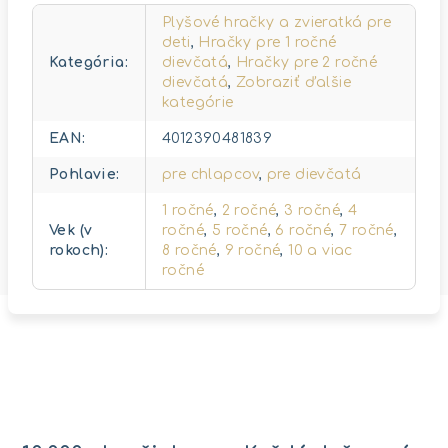
Plyšové hračky a zvieratká pre
deti
,
Hračky pre 1 ročné
Kategória
:
dievčatá
,
Hračky pre 2 ročné
dievčatá
,
Zobraziť ďalšie
kategórie
EAN
:
4012390481839
Pohlavie
:
pre chlapcov
,
pre dievčatá
1 ročné
,
2 ročné
,
3 ročné
,
4
Vek (v
ročné
,
5 ročné
,
6 ročné
,
7 ročné
,
rokoch)
:
8 ročné
,
9 ročné
,
10 a viac
ročné