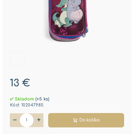
13 €
Jednotková
✅ Skladom
(>5 ks)
cena:
Kód:
102047985
−
+
Do košíka