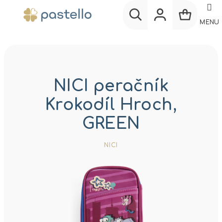
Prejsť
na
MENU
obsah
Nákup
Hľadať
Prihlásenie
košík
NICI peračník
Krokodíl Hroch,
GREEN
NICI