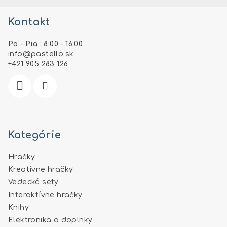
á
Kontakt
p
ä
Po - Pia : 8:00 - 16:00
t
info
@
pastello.sk
i
+421 905 283 126
e
Kategórie
Hračky
Kreatívne hračky
Vedecké sety
Interaktívne hračky
Knihy
Elektronika a doplnky