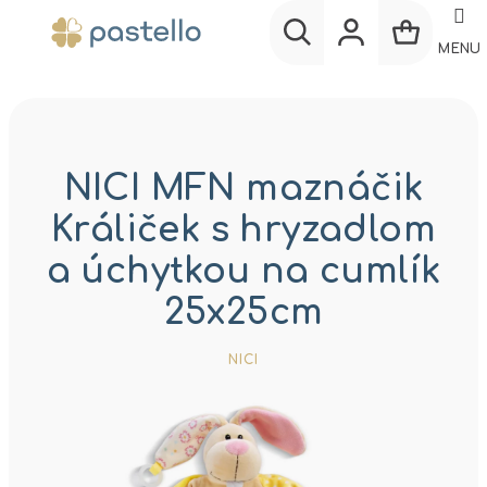
Prejsť
na
MENU
obsah
Nákup
Hľadať
Prihlásenie
košík
NICI MFN maznáčik
Králiček s hryzadlom
a úchytkou na cumlík
25x25cm
NICI