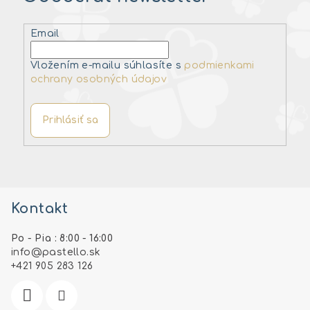
Email
Vložením e-mailu súhlasíte s
podmienkami
ochrany osobných údajov
Prihlásiť sa
Z
á
Kontakt
p
ä
Po - Pia : 8:00 - 16:00
t
info
@
pastello.sk
i
+421 905 283 126
e