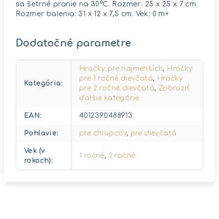
sa šetrné pranie na 30°C. Rozmer: 25 x 25 x 7 cm.
Rozmer balenia: 31 x 12 x 7,5 cm. Vek: 0 m+
Dodatočné parametre
Hračky pre najmenších
,
Hračky
pre 1 ročné dievčatá
,
Hračky
Kategória
:
pre 2 ročné dievčatá
,
Zobraziť
ďalšie kategórie
EAN
:
4012390488913
Pohlavie
:
pre chlapcov
,
pre dievčatá
Vek (v
1 ročné
,
2 ročné
rokoch)
: