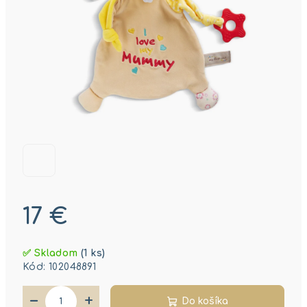
17 €
Jednotková
✅ Skladom
(1 ks)
cena:
Kód:
102048891
−
+
Do košíka