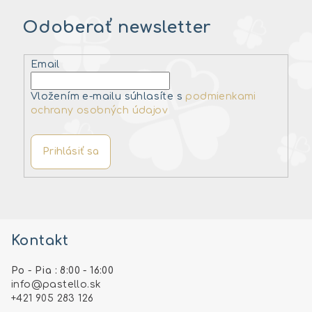
Odoberať newsletter
Email
Vložením e-mailu súhlasíte s
podmienkami
ochrany osobných údajov
Prihlásiť sa
Z
á
Kontakt
p
ä
Po - Pia : 8:00 - 16:00
t
info
@
pastello.sk
i
+421 905 283 126