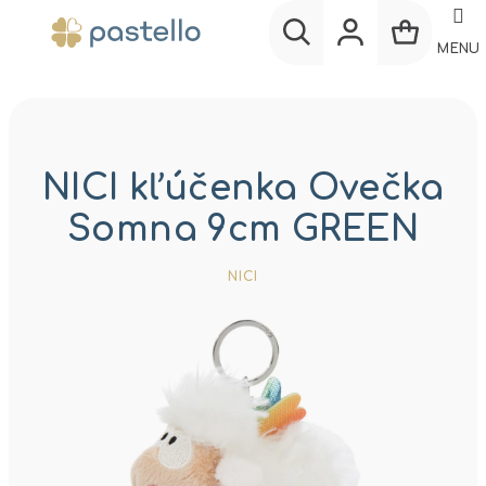
Prejsť
na
MENU
obsah
Nákup
Hľadať
Prihlásenie
košík
NICI kľúčenka Ovečka
Somna 9cm GREEN
NICI