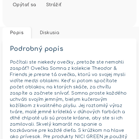
Opýtať sa
Strážiť
Popis
Diskusia
Podrobný popis
Počítali ste niekedy ovečky, pretože ste nemohli
zaspáť? Ovečka Somna z kolekcie Theodor &
Friends je presne tá ovečka, ktorú vo svojej mysli
vidíte medzi oblakmi. Keď si potom spočítate
počet oblakov, na ktorých skáče, za chvíľu
zaspíte a začnete snívať. Somna proste každého
uchváti svojím jemným, bielym kučeravým
kožíškom z kvalitného plyšu. Jej roztomilý výraz
tváre, malé jemné krídelká v dúhových farbách a
dlhé chlpaté uši sú proste krásne, aby ste si ich
zamilovali. Skvelý kamarát na spanie a
bozkávanie pre každé dieťa. S krúžkom na hlave
ako prívesok. Pre produkty NICI GREEN je použitý