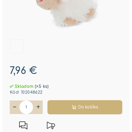
7,96 €
Jednotková
✅ Skladom
(>5 ks)
cena:
Kód:
102048622
−
+
Do košíka