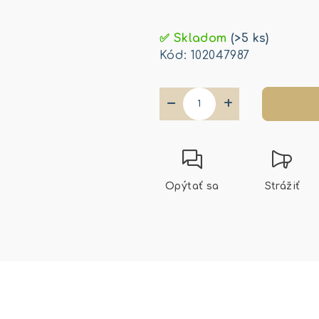
Jednotková
cena:
✅ Skladom
(>5 ks)
Kód:
102047987
−
+
Opýtať sa
Strážiť