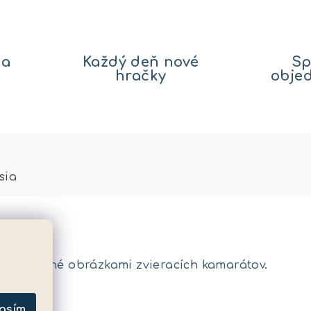
na
Každý deň nové
Sp
hračky
obje
sia
 zdobené obrázkami zvieracích kamarátov.
metre
asím