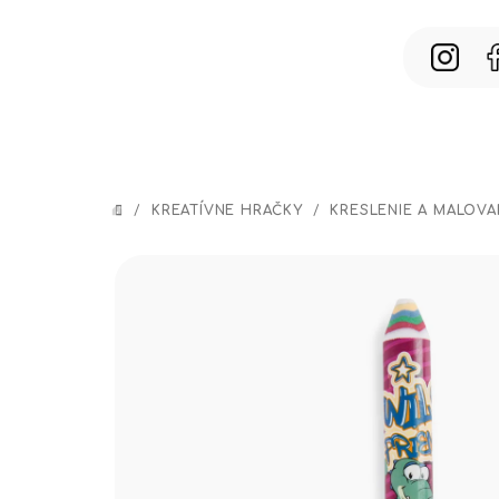
Prejsť
na
obsah
/
KREATÍVNE HRAČKY
/
KRESLENIE A MALOVA
DOMOV