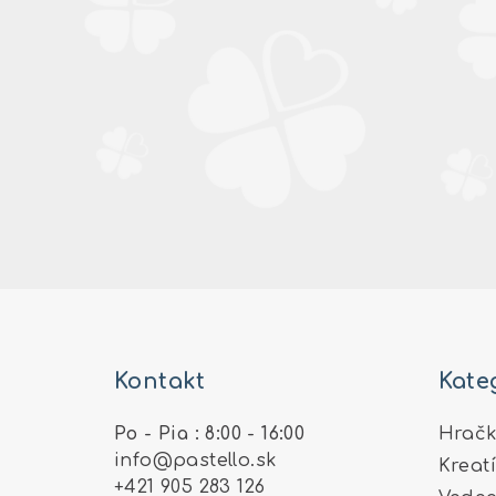
Z
á
Kontakt
Kate
p
ä
Po - Pia : 8:00 - 16:00
Hračk
info
@
pastello.sk
Kreat
t
+421 905 283 126