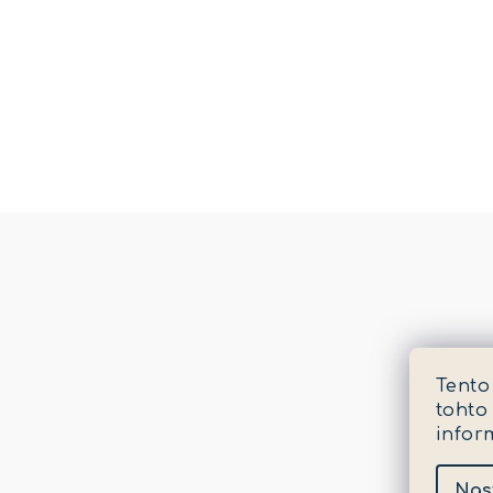
Tento
tohto
infor
Nas