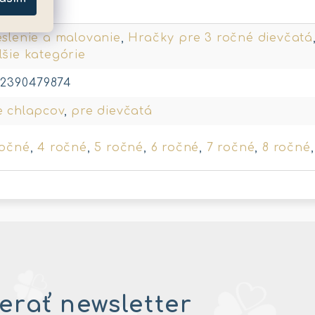
eslenie a malovanie
,
Hračky pre 3 ročné dievčatá
lšie kategórie
12390479874
e chlapcov
,
pre dievčatá
ročné
,
4 ročné
,
5 ročné
,
6 ročné
,
7 ročné
,
8 ročné
rať newsletter