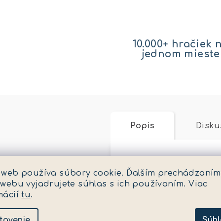
10.000+ hračiek 
jednom mieste
Popis
Disku
Podrobný popis
 web používa súbory cookie. Ďalším prechádzaním
 webu vyjadrujete súhlas s ich používaním. Viac
Gumové farebné pero
mácií
tu
.
Dodatočné para
tavenie
Súhl