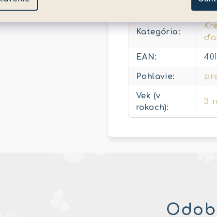
Kr
Kategória
:
ďa
EAN
:
40
Pohlavie
:
pr
Vek (v
3 
rokoch)
:
Odobe