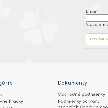
Email
Vložením 
Prihlásiť s
górie
Dokumenty
y
Obchodné podmienky
ívne hračky
Podmienky ochrany
osobných údajov a coo