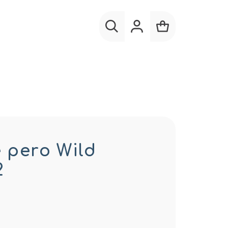
Hľadať
Prihlásenie
Nákupný
košík
 pero Wild
2