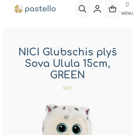
Prejsť
na
MENU
obsah
Nákup
Hľadať
Prihlásenie
košík
NICI Glubschis plyš
Sova Ulula 15cm,
GREEN
NICI