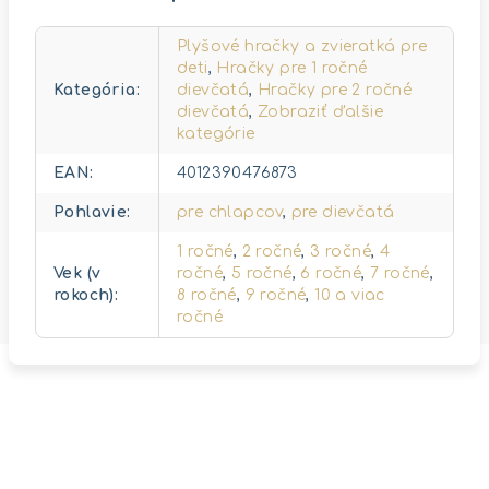
Plyšové hračky a zvieratká pre
deti
,
Hračky pre 1 ročné
Kategória
:
dievčatá
,
Hračky pre 2 ročné
dievčatá
,
Zobraziť ďalšie
kategórie
EAN
:
4012390476873
Pohlavie
:
pre chlapcov
,
pre dievčatá
1 ročné
,
2 ročné
,
3 ročné
,
4
Vek (v
ročné
,
5 ročné
,
6 ročné
,
7 ročné
,
rokoch)
:
8 ročné
,
9 ročné
,
10 a viac
ročné