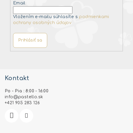
Email
Vložením e-mailu súhlasíte s
podmienkami
ochrany osobných údajov
Prihlásiť sa
Z
á
Kontakt
p
ä
Po - Pia : 8:00 - 16:00
t
info
@
pastello.sk
i
+421 905 283 126
e