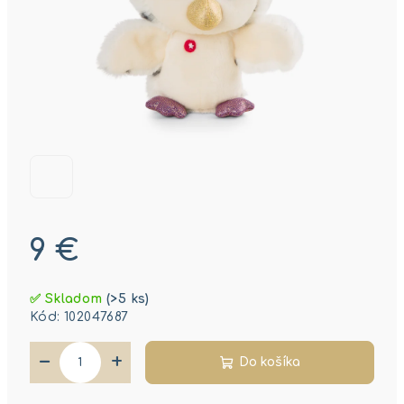
9 €
Jednotková
✅ Skladom
(>5 ks)
cena:
Kód:
102047687
−
+
Do košíka