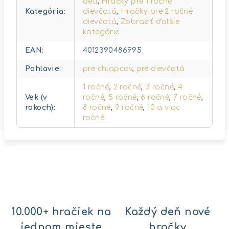
deti
,
Hračky pre 1 ročné
Kategória
:
dievčatá
,
Hračky pre 2 ročné
dievčatá
,
Zobraziť ďalšie
kategórie
EAN
:
4012390486995
Pohlavie
:
pre chlapcov
,
pre dievčatá
1 ročné
,
2 ročné
,
3 ročné
,
4
Vek (v
ročné
,
5 ročné
,
6 ročné
,
7 ročné
,
rokoch)
:
8 ročné
,
9 ročné
,
10 a viac
ročné
10.000+ hračiek na
Každý deň nové
jednom mieste
hračky