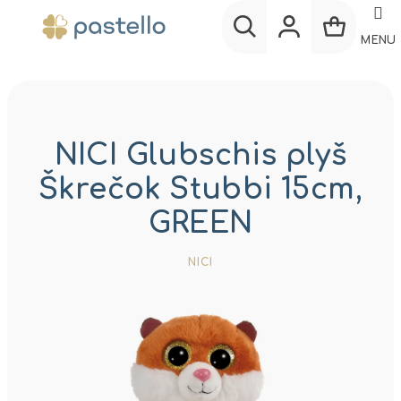
Prejsť
na
MENU
obsah
Nákup
Hľadať
Prihlásenie
košík
NICI Glubschis plyš
Škrečok Stubbi 15cm,
GREEN
NICI