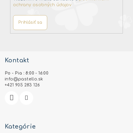
ochrany osobných údajov
Prihlásiť sa
Z
á
Kontakt
p
ä
Po - Pia : 8:00 - 16:00
t
info
@
pastello.sk
i
+421 905 283 126
e
Kategórie