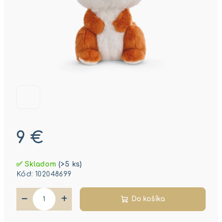
9 €
Jednotková
✅ Skladom
(>5 ks)
cena:
Kód:
102048699
−
+
Do košíka