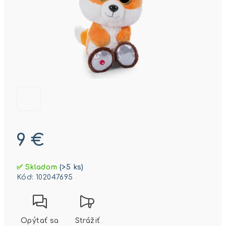
9 €
Jednotková
✅ Skladom
(>5 ks)
cena:
Kód:
102047695
Opýtať sa
Strážiť