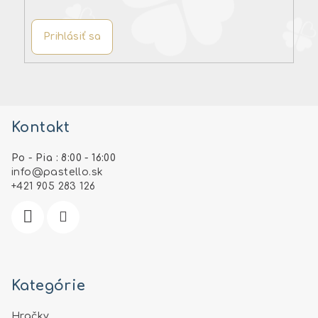
Prihlásiť sa
Z
á
Kontakt
p
ä
Po - Pia : 8:00 - 16:00
t
info
@
pastello.sk
i
+421 905 283 126
e
Kategórie
Hračky