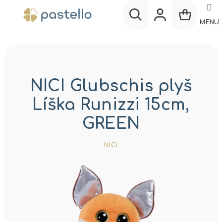
Prejsť
na
MENU
obsah
Nákup
Hľadať
Prihlásenie
košík
NICI Glubschis plyš
Líška Runizzi 15cm,
GREEN
NICI