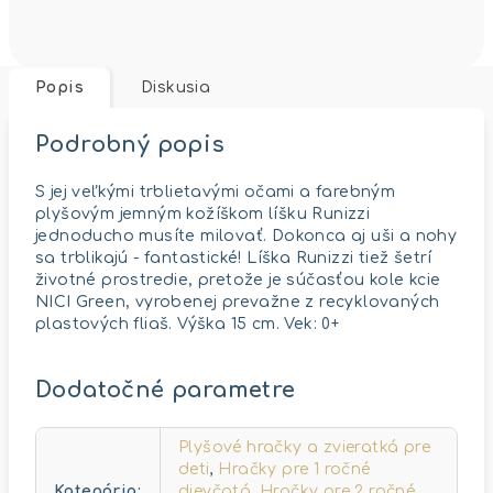
Popis
Diskusia
Podrobný popis
S jej veľkými trblietavými očami a farebným
plyšovým jemným kožíškom líšku Runizzi
jednoducho musíte milovať. Dokonca aj uši a nohy
sa trblikajú - fantastické! Líška Runizzi tiež šetrí
životné prostredie, pretože je súčasťou kole kcie
NICI Green, vyrobenej prevažne z recyklovaných
plastových fliaš. Výška 15 cm. Vek: 0+
Dodatočné parametre
Plyšové hračky a zvieratká pre
deti
,
Hračky pre 1 ročné
Kategória
:
dievčatá
,
Hračky pre 2 ročné