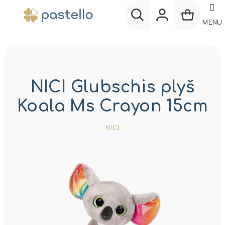
Prejsť
na
MENU
obsah
Nákup
Hľadať
Prihlásenie
košík
NICI Glubschis plyš
Koala Ms Crayon 15cm
NICI