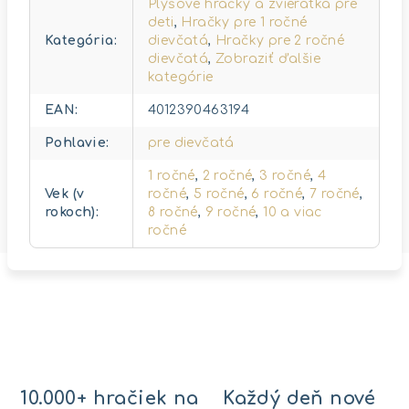
Plyšové hračky a zvieratká pre
deti
,
Hračky pre 1 ročné
Kategória
:
dievčatá
,
Hračky pre 2 ročné
dievčatá
,
Zobraziť ďalšie
kategórie
EAN
:
4012390463194
Pohlavie
:
pre dievčatá
1 ročné
,
2 ročné
,
3 ročné
,
4
Vek (v
ročné
,
5 ročné
,
6 ročné
,
7 ročné
,
rokoch)
:
8 ročné
,
9 ročné
,
10 a viac
ročné
10.000+ hračiek na
Každý deň nové