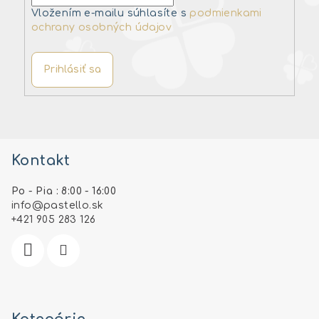
Vložením e-mailu súhlasíte s
podmienkami
ochrany osobných údajov
Prihlásiť sa
Z
á
Kontakt
p
ä
Po - Pia : 8:00 - 16:00
t
info
@
pastello.sk
i
+421 905 283 126
e