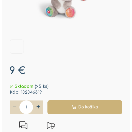
9 €
Jednotková
✅ Skladom
(>5 ks)
cena:
Kód:
102046319
−
+
Do košíka