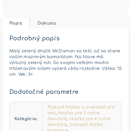
Popis
Diskusia
Podrobný popis
Malý zelený dračik McDamon sa teší, až sa stane
vaším maznivým kamarátom. Na hlave má
výrazný zelený roh. So svojimi veľkými modro
trblietavými očami vyzerá vždy rozkošne. Výška: 15
cm. Vek: 3+
Dodatočné parametre
Plyšové hračky a zvieratká pre
deti
,
Hračky pre 3 ročné
Kategória
:
dievčatá
,
Hračky pre 4 ročné
dievčatá
,
Zobraziť ďalšie
kategórie