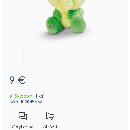
9 €
Jednotková
✅ Skladom
(1 ks)
cena:
Kód:
102045555
Opýtať sa
Strážiť