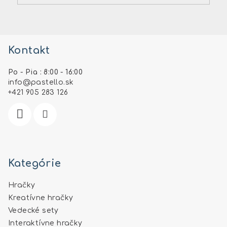
Z
á
Kontakt
p
ä
Po - Pia : 8:00 - 16:00
t
info
@
pastello.sk
i
+421 905 283 126
e
Kategórie
Hračky
Kreatívne hračky
Vedecké sety
Interaktívne hračky