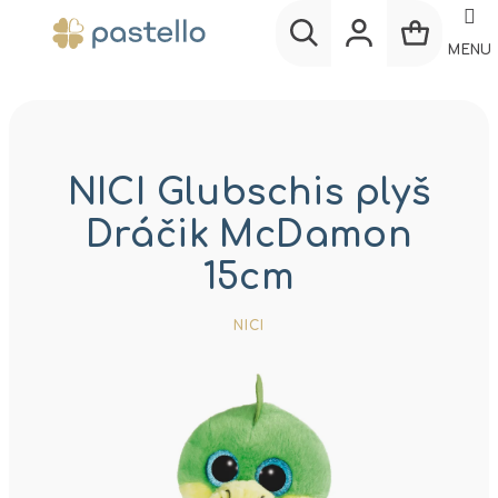
Prejsť
na
MENU
obsah
Nákup
Hľadať
Prihlásenie
košík
NICI Glubschis plyš
Dráčik McDamon
15cm
NICI