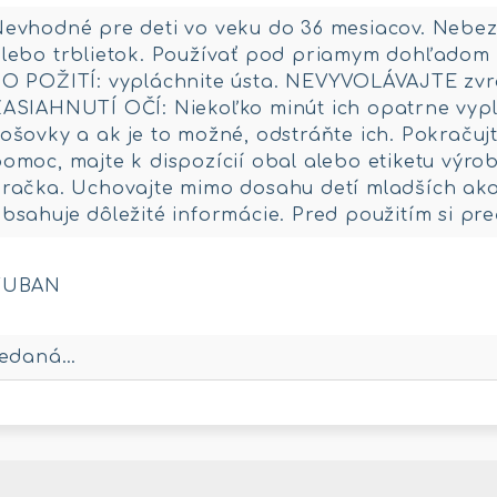
evhodné pre deti vo veku do 36 mesiacov. Nebezp
lebo trblietok. Používať pod priamym dohľadom
O POŽITÍ: vypláchnite ústa. NEVYVOLÁVAJTE zvr
ASIAHNUTÍ OČÍ: Niekoľko minút ich opatrne vypl
ošovky a ak je to možné, odstráňte ich. Pokračuj
omoc, majte k dispozícií obal alebo etiketu výro
račka. Uchovajte mimo dosahu detí mladších ako 
bsahuje dôležité informácie. Pred použitím si pre
TUBAN
redaná…