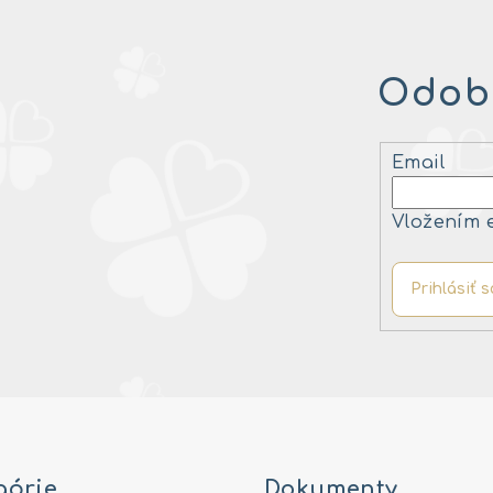
Odobe
Email
Vložením 
Prihlásiť s
górie
Dokumenty