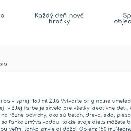
na
Každý deň nové
Sp
hračky
obje
sia
ba v spreji 150 ml Žltá Vytvorte originálne umel
ji v žltej farbe je skvelá pre všetky kreatívne deti,
a rôzne povrchy, ako sú betón, drevo, sklo, pies
i sa ľahko zmýva vodou, takže svoje diela môžete 
rbu veľmi ľahko zmyje aj dážď. Objem: 150 ml.Neón