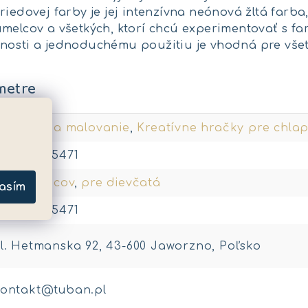
riedovej farby je jej intenzívna neónová žltá farba
melcov a všetkých, ktorí chcú experimentovať s fa
nosti a jednoduchému použitiu je vhodná pre všet
metre
reslenie a malovanie
,
Kreatívne hračky pre chla
901087035471
re chlapcov
,
pre dievčatá
asím
901087035471
l. Hetmanska 92, 43-600 Jaworzno, Poľsko
kontakt@tuban.pl