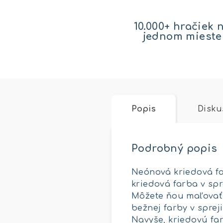
10.000+ hračiek 
jednom mieste
Popis
Disku
Podrobný popis
Neónová kriedová far
kriedová farba v spre
Môžete ňou maľovať n
bežnej farby v sprej
Navyše, kriedovú fa