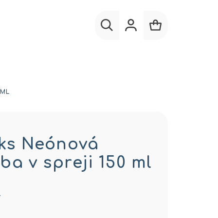
Hľadať
Prihlásenie
Nákupný
košík
 ML
 ks Neónová
ba v spreji 150 ml
…