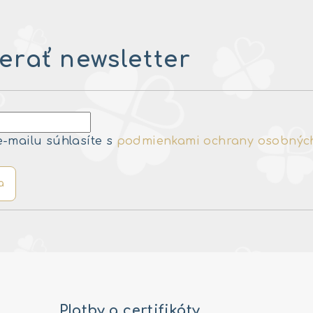
rať newsletter
e-mailu súhlasíte s
podmienkami ochrany osobnýc
a
Platby a certifikáty