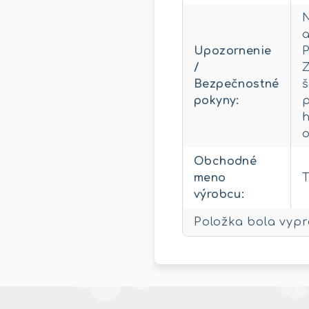
N
a
Upozornenie
P
/
Z
Bezpečnostné
š
pokyny
:
p
h
o
Obchodné
meno
výrobcu
:
Položka bola vyp