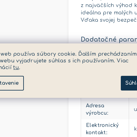
z najväčších výhod k
ideálna pre malých u
Vďaka svojej bezpeč
Dodatočné para
 web používa súbory cookie. Ďalším prechádzaním
Kategória
:
K
 webu vyjadrujete súhlas s ich používaním. Viac
mácií
tu
.
EAN
:
5
Pohlavie
:
p
tavenie
Súhl
EAN
:
5
Adresa
u
výrobcu
:
Elektronický
kontakt
: