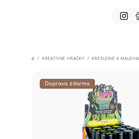
Prejsť
na
obsah
/
KREATÍVNE HRAČKY
/
KRESLENIE A MALOVA
DOMOV
Doprava zdarma