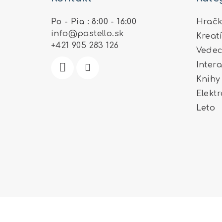
p
ä
Po - Pia : 8:00 - 16:00
Hračk
info
@
pastello.sk
Kreat
t
+421 905 283 126
Vedec
i
Inter
e
Knihy
Elekt
Leto