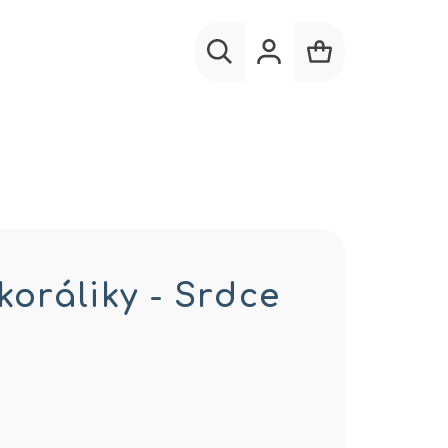
Hľadať
Prihlásenie
Nákupný
košík
koráliky - Srdce