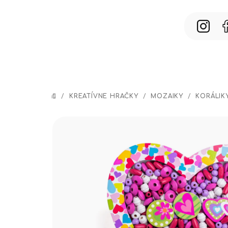
Prejsť
na
obsah
/
KREATÍVNE HRAČKY
/
MOZAIKY
/
KORÁLIKY
DOMOV