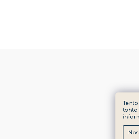
Tento
tohto
infor
Nas