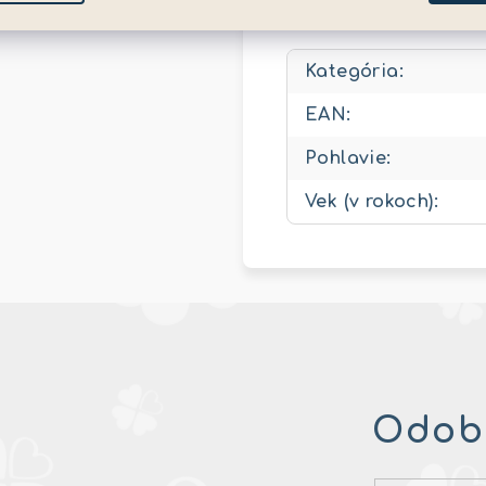
Dodatočné para
Kategória
:
EAN
:
Pohlavie
:
Vek (v rokoch)
:
Odobe