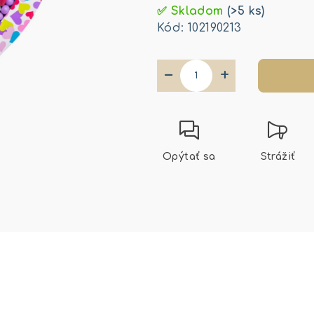
cena:
✅ Skladom
(>5 ks)
Kód:
102190213
−
+
Opýtať sa
Strážiť