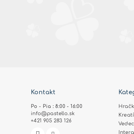
Z
á
Kontakt
Kate
p
ä
Po - Pia : 8:00 - 16:00
Hračk
info
@
pastello.sk
Kreat
t
+421 905 283 126
Vedec
i
Inter