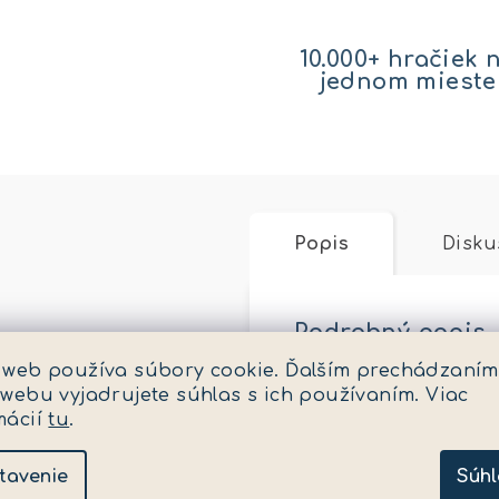
10.000+ hračiek 
jednom mieste
Popis
Disku
Podrobný popis
 web používa súbory cookie. Ďalším prechádzaním
Sada obsahuje: fareb
 webu vyjadrujete súhlas s ich používaním. Viac
Drevené srdiečko, v 
mácií
tu
.
kovaním na zavesenie.
tavenie
Súhl