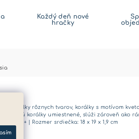
na
Každý deň nové
Sp
hračky
obje
sia
né korálky rôznych tvarov, korálky s motívom kveto
ktorom sú korálky umiestnené, slúži zároveň ako rá
| Vek: 3+ | Rozmer srdiečka: 18 x 19 x 1,9 cm
asím