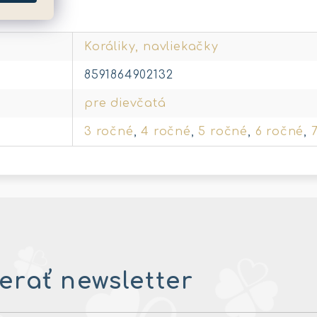
metre
Koráliky, navliekačky
8591864902132
pre dievčatá
3 ročné
,
4 ročné
,
5 ročné
,
6 ročné
,
rať newsletter