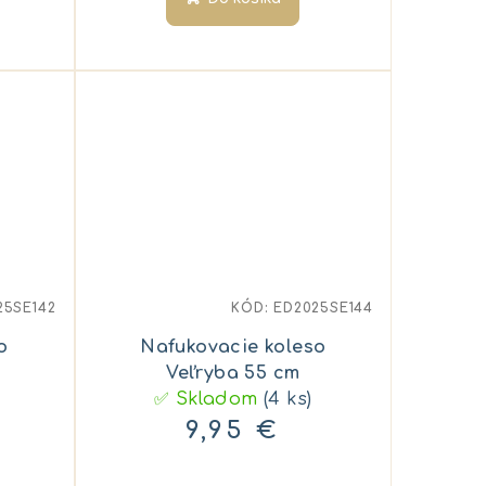
25SE142
KÓD:
ED2025SE144
o
Nafukovacie koleso
Veľryba 55 cm
✅ Skladom
(4 ks)
9,95 €