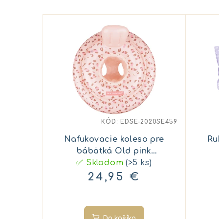
KÓD:
EDSE-2020SE459
Nafukovacie koleso pre
Ru
bábätká Old pink
✅ Skladom
Leopard
(>5 ks)
24,95 €
Do košíka