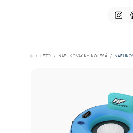
Prejsť
na
obsah
/
LETO
/
NAFUKOVAČKY, KOLESÁ
/
NAFUKOV
DOMOV