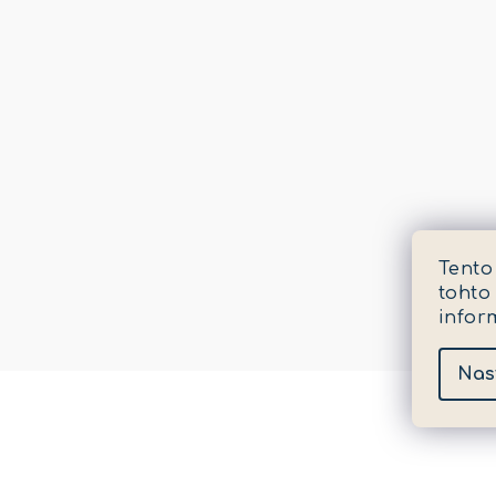
Tento
tohto
infor
Nas