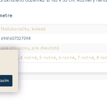
nafúknutého bazénika: Ø 183 x 33 cm. Rozmery nena
metre
Nafukovačky, kolesá
6941607327098
pre chlapcov
,
pre dievčatá
3 ročné
,
4 ročné
,
5 ročné
,
6 ročné
,
7 ročné
,
8 ro
asím