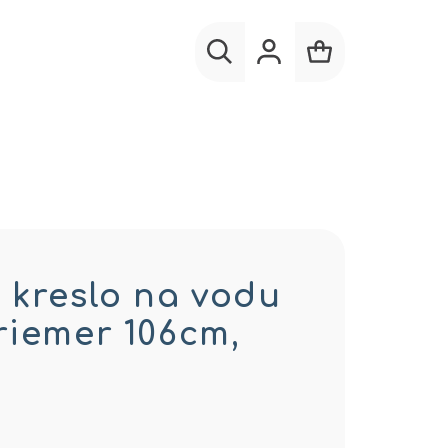
Hľadať
Prihlásenie
Nákupný
košík
 kreslo na vodu
riemer 106cm,