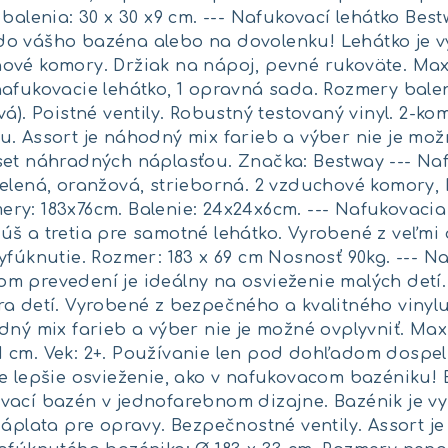
 balenia: 30 x 30 x9 cm. --- Nafukovací lehátko Bes
o vášho bazéna alebo na dovolenku! Lehátko je vy
ové komory. Držiak na nápoj, pevné rukoväte. Max.
afukovacie lehátko, 1 opravná sada. Rozmery baleni
vá). Poistné ventily. Robustný testovaný vinyl. 2-
. Assort je náhodný mix farieb a výber nie je mož
set náhradných náplasťou. Značka: Bestway --- Naf
elená, oranžová, strieborná. 2 vzduchové komory,
ry: 183x76cm. Balenie: 24x24x6cm. --- Nafukovaci
š a tretia pre samotné lehátko. Vyrobené z veľmi 
yfúknutie. Rozmer: 183 x 69 cm Nosnosť 90kg. --- 
 prevedení je ideálny na osvieženie malých detí. 
a detí. Vyrobené z bezpečného a kvalitného vinylu
dný mix farieb a výber nie je možné ovplyvniť. Max.
 3,1 cm. Vek: 2+. Používanie len pod dohľadom dospel
e lepšie osvieženie, ako v nafukovacom bazéniku! 
vací bazén v jednofarebnom dizajne. Bazénik je vy
záplata pre opravy. Bezpečnostné ventily. Assort 