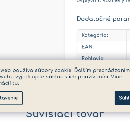
ovplyvniť. Rozmery 
Dodatočné para
Kategória
:
EAN
:
Pohlavie
:
Vek (v rokoch)
:
 web používa súbory cookie. Ďalším prechádzaním
 webu vyjadrujete súhlas s ich používaním. Viac
mácií
tu
.
tavenie
Súhl
Súvisiaci tovar