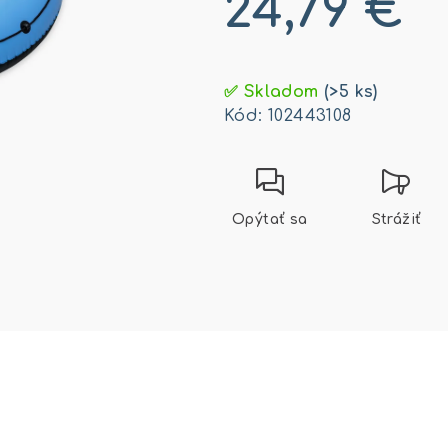
24,79 €
Jednotková
cena:
✅ Skladom
(>5 ks)
Kód:
102443108
Opýtať sa
Strážiť