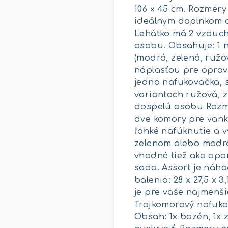
106 x 45 cm. Rozmery
ideálnym doplnkom d
Lehátko má 2 vzduch
osobu. Obsahuje: 1 n
(modrá, zelená, ružo
náplasťou pre opravu
jedna nafukovačka, 
variantoch ružová, z
dospelú osobu Rozme
dve komory pre vankú
ľahké nafúknutie a v
zelenom alebo modrom
vhodné tiež ako opor
sada. Assort je náho
balenia: 28 x 27,5 x
je pre vaše najmenši
Trojkomorový nafuko
Obsah: 1x bazén, 1x 