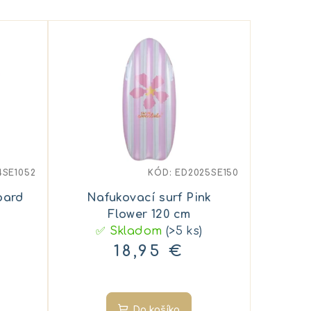
4SE1052
KÓD:
ED2025SE150
pard
Nafukovací surf Pink
Flower 120 cm
✅ Skladom
(>5 ks)
18,95 €
Do košíka