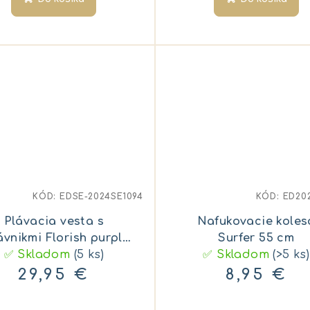
KÓD:
EDSE-2024SE1094
KÓD:
ED20
Plávacia vesta s
Nafukovacie koles
ávnikmi Florish purple
Surfer 55 cm
✅ Skladom
2–6 rokov
(5 ks)
✅ Skladom
(>5 ks)
29,95 €
8,95 €