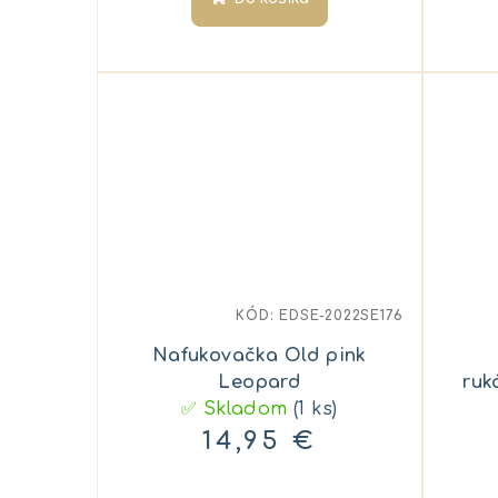
KÓD:
EDSE-2022SE176
Nafukovačka Old pink
Leopard
ruk
✅ Skladom
(1 ks)
14,95 €