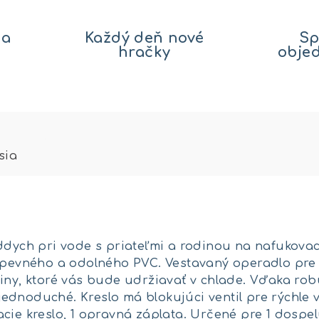
na
Každý deň nové
Sp
hračky
obje
sia
oddych pri vode s priateľmi a rodinou na nafukova
z pevného a odolného PVC. Vestavaný operadlo pre
viny, ktoré vás bude udržiavať v chlade. Vďaka r
dnoduché. Kreslo má blokujúci ventil pre rýchle 
cie kreslo, 1 opravná záplata. Určené pre 1 dospe