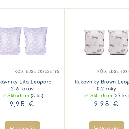
KÓD:
EDSE-2023SE495
KÓD:
EDSE-202
kávniky Lila Leopard
Rukávniky Brown Leo
2-6 rokov
0-2 roky
✅ Skladom
(3 ks)
✅ Skladom
(>5 ks)
9,95 €
9,95 €
Do košíka
Do košíka