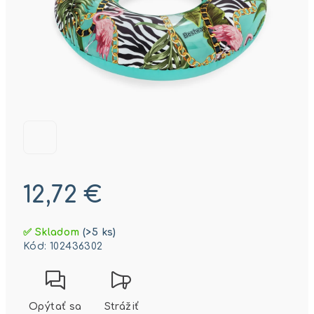
12,72 €
Jednotková
✅ Skladom
(>5 ks)
cena:
Kód:
102436302
Opýtať sa
Strážiť