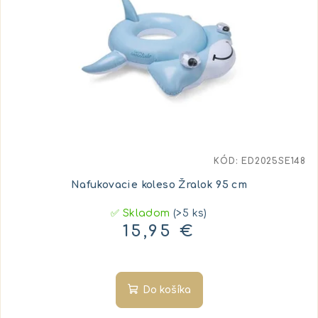
KÓD:
ED2025SE148
Nafukovacie koleso Žralok 95 cm
✅ Skladom
(>5 ks)
15,95 €
Do košíka