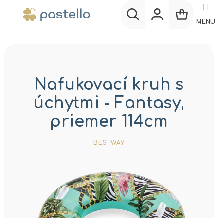
Prejsť
na
MENU
obsah
Nákup
Hľadať
Prihlásenie
košík
Nafukovací kruh s
úchytmi - Fantasy,
priemer 114cm
BESTWAY