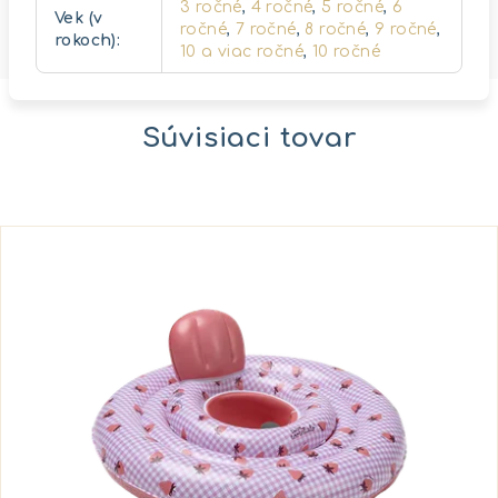
3 ročné
,
4 ročné
,
5 ročné
,
6
Vek (v
ročné
,
7 ročné
,
8 ročné
,
9 ročné
,
rokoch)
:
10 a viac ročné
,
10 ročné
Súvisiaci tovar