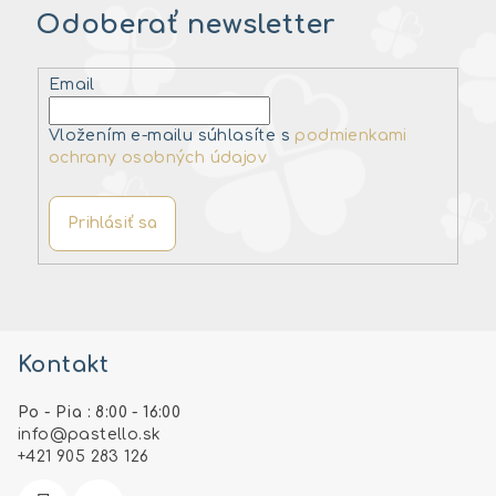
Odoberať newsletter
Email
Vložením e-mailu súhlasíte s
podmienkami
ochrany osobných údajov
Prihlásiť sa
Z
á
Kontakt
p
ä
Po - Pia : 8:00 - 16:00
t
info
@
pastello.sk
i
+421 905 283 126
e