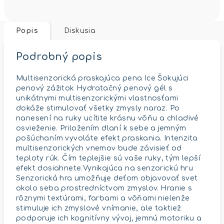
Popis
Diskusia
Podrobný popis
Multisenzorická praskajúca pena Ice Šokujúci
penový zážitok Hydratačný penový gél s
unikátnymi multisenzorickými vlastnosťami
dokáže stimulovať všetky zmysly naraz. Po
nanesení na ruky ucítite krásnu vôňu a chladivé
osvieženie. Priložením dlaní k sebe a jemným
pošúchaním vyvoláte efekt praskania. Intenzita
multisenzorických vnemov bude závisieť od
teploty rúk. Čím teplejšie sú vaše ruky, tým lepší
efekt dosiahnete.Vynikajúca na senzorickú hru
Senzorická hra umožňuje deťom objavovať svet
okolo seba prostredníctvom zmyslov. Hranie s
rôznymi textúrami, farbami a vôňami nielenže
stimuluje ich zmyslové vnímanie, ale taktiež
podporuje ich kognitívny vývoj, jemnú motoriku a