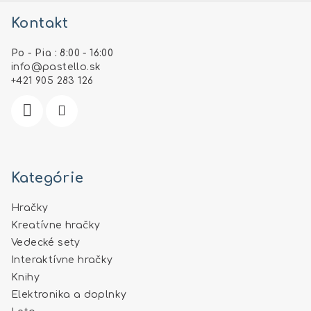
á
Kontakt
p
ä
Po - Pia : 8:00 - 16:00
t
info
@
pastello.sk
i
+421 905 283 126
e
Kategórie
Hračky
Kreatívne hračky
Vedecké sety
Interaktívne hračky
Knihy
Elektronika a doplnky