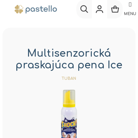
Prejsť
na
MENU
obsah
Nákup
Hľadať
Prihlásenie
košík
Multisenzorická
praskajúca pena Ice
TUBAN