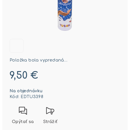
Položka bola vypredaná…
9,50 €
Jednotková
Na objednávku
cena:
Kód:
EDTU3398
Opýtať sa
Strážiť