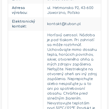
Adresa
ul. Hetmanska 92, 43-600
výrobcu
:
Jaworzno, Poľsko
Elektronický
kontakt@tuban.pl
kontakt
:
Horľavý aerosol. Nádoba
je pod tlakom. Pri zahriatí
sa môže roztrhnúť.
Uchovávajte mimo dosahu
tepla, horúcich povrchov,
iskier, otvoreného ohňa a
iných zdrojov zapálenia.
Nefajčite. Nestriekajte na
otvorený oheň ani iný zdroj
zapálenia. Neprepichujte
alebo nespaľujte ju a to
ani po spotrebovaní
obsahu. Chráňte pred
slnečným žiarením.
Nevystavujte teplotám
nad 50°C/122°F. Produkt je