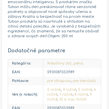
emocionálnu inteligenciu. S produktmi značky
Tuban môžu deti preskúmavať rôzne senzorické
podnety a objavovať nové spôsoby učenia a
zábavy.Kvalita a bezpečnosť na prvom mieste
Tuban produkty sú navrhnuté s ohľadom na
citlivú detskú pokožku. Je vyrobená z bezpečných
ingrediencií, čo znamená, že sa nemusíte obávať
o zdravie svojich detí.Objem: 200 ml
Dodatočné parametre
Kategória
:
Kreatívny sliz, pena
EAN
:
5901087033989
Pohlavie
:
pre chlapcov
,
pre dievčatá
3 ročné
,
4 ročné
,
5 ročné
,
6
Vek (v rokoch)
:
ročné
,
7 ročné
,
8 ročné
,
9
ročné
,
10 a viac ročné
EAN
:
5901087033989