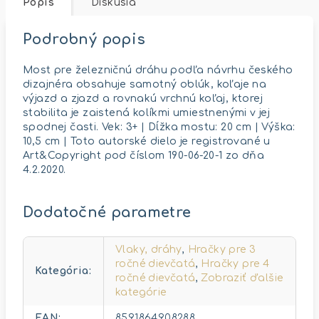
Popis
Diskusia
Podrobný popis
Most pre železničnú dráhu podľa návrhu českého
dizajnéra obsahuje samotný oblúk, koľaje na
výjazd a zjazd a rovnakú vrchnú koľaj, ktorej
stabilita je zaistená kolíkmi umiestnenými v jej
spodnej časti. Vek: 3+ | Dĺžka mostu: 20 cm | Výška:
10,5 cm | Toto autorské dielo je registrované u
Art&Copyright pod číslom 190-06-20-1 zo dňa
4.2.2020.
Dodatočné parametre
Vlaky, dráhy
,
Hračky pre 3
ročné dievčatá
,
Hračky pre 4
Kategória
:
ročné dievčatá
,
Zobraziť ďalšie
kategórie
EAN
:
8591864908288