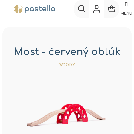
Prejsť
na
MENU
obsah
Nákup
Hľadať
Prihlásenie
košík
Most - červený oblúk
WOODY