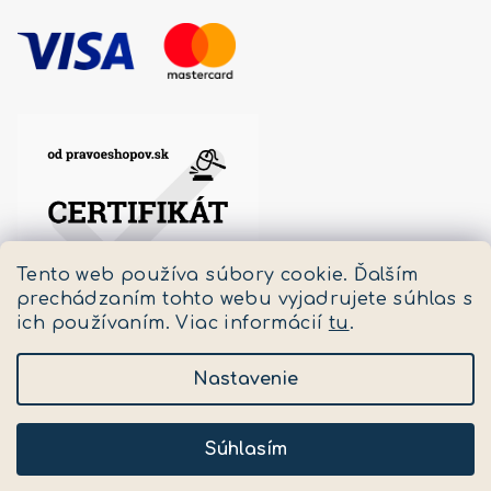
Tento web používa súbory cookie. Ďalším
prechádzaním tohto webu vyjadrujete súhlas s
ich používaním. Viac informácií
tu
.
Nastavenie
Copyright 2026
Pastello
. Všetky práva vyhradené.
Upraviť nastavenie cookies
Súhlasím
Vytvoril Shoptet
a
Adatelier