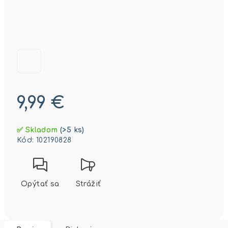
9,99 €
Jednotková
✅ Skladom
(>5 ks)
cena:
Kód:
102190828
Opýtať sa
Strážiť