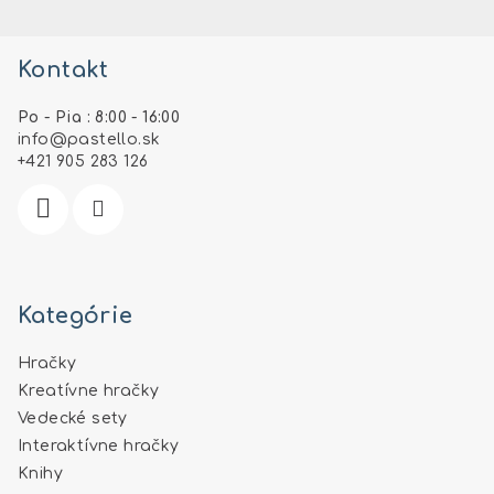
Z
á
Kontakt
p
ä
Po - Pia : 8:00 - 16:00
t
info
@
pastello.sk
i
+421 905 283 126
e
Kategórie
Hračky
Kreatívne hračky
Vedecké sety
Interaktívne hračky
Knihy