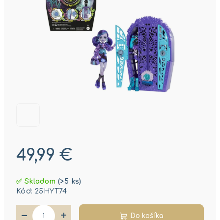
49,99 €
Jednotková
✅ Skladom
(>5 ks)
cena:
Kód:
25HYT74
−
+
Do košíka