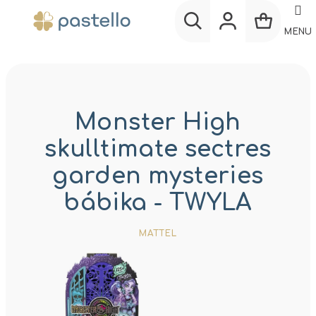
Prejsť
na
MENU
obsah
Nákup
Hľadať
Prihlásenie
košík
Monster High
skulltimate sectres
garden mysteries
bábika - TWYLA
MATTEL