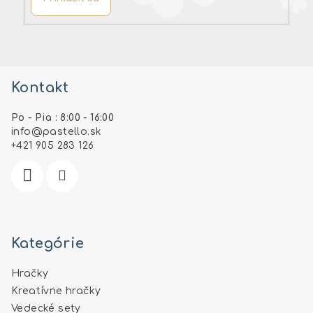
Z
á
Kontakt
p
ä
Po - Pia : 8:00 - 16:00
t
info
@
pastello.sk
i
+421 905 283 126
e
Kategórie
Hračky
Kreatívne hračky
Vedecké sety