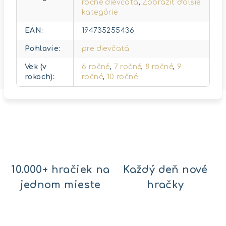
ročné dievčatá
,
Zobraziť ďalšie
kategórie
EAN
:
194735255436
Pohlavie
:
pre dievčatá
Vek (v
6 ročné
,
7 ročné
,
8 ročné
,
9
rokoch)
:
ročné
,
10 ročné
10.000+ hračiek na
Každý deň nové
jednom mieste
hračky