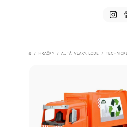
Prejsť
na
obsah
/
HRAČKY
/
AUTÁ, VLAKY, LODE
/
TECHNICK
DOMOV