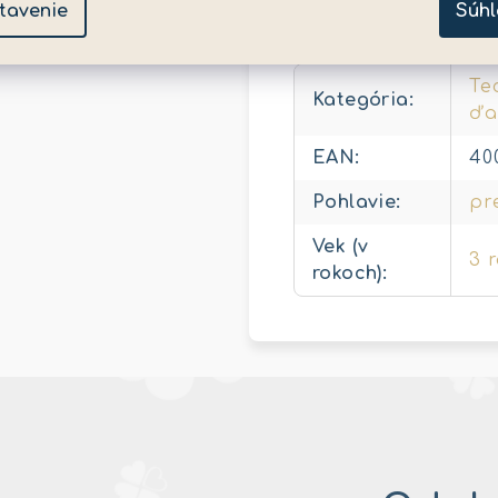
tavenie
Súhl
Dodatočné para
Te
Kategória
:
ďa
EAN
:
40
Pohlavie
:
pr
Vek (v
3 
rokoch)
: