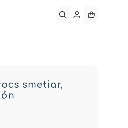
Hľadať
Prihlásenie
Nákupný
košík
ocs smetiar,
tón