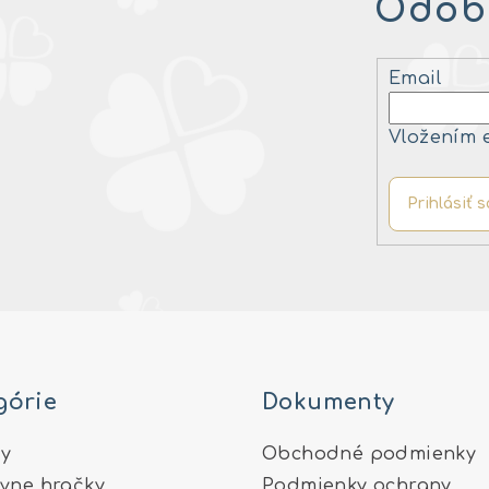
Odobe
Email
Vložením 
Prihlásiť s
górie
Dokumenty
y
Obchodné podmienky
ívne hračky
Podmienky ochrany