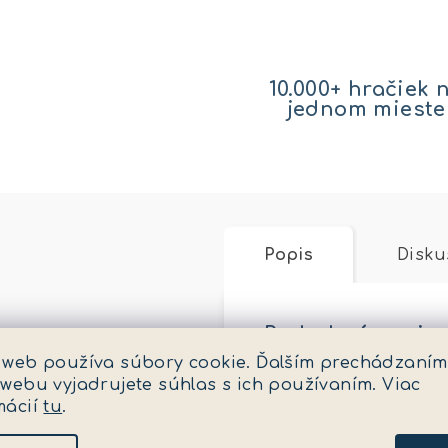
10.000+ hračiek 
jednom mieste
Popis
Disku
Podrobný popis
 web používa súbory cookie. Ďalším prechádzaním
Mercedes Arocs smet
 webu vyjadrujete súhlas s ich používaním. Viac
1x malá + 1x veľké p
mácií
tu
.