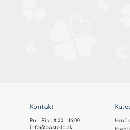
Z
á
Kontakt
Kate
p
ä
Po - Pia : 8:00 - 16:00
Hračk
info
@
pastello.sk
Kreat