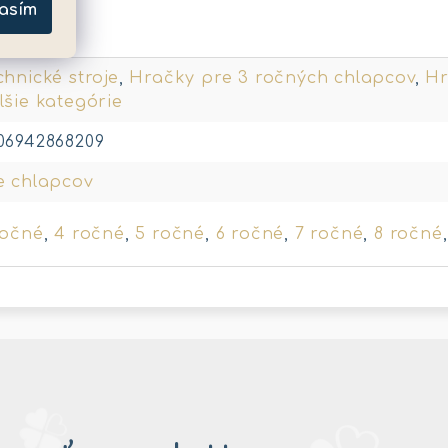
asím
metre
chnické stroje
,
Hračky pre 3 ročných chlapcov
,
Hr
lšie kategórie
06942868209
e chlapcov
ročné
,
4 ročné
,
5 ročné
,
6 ročné
,
7 ročné
,
8 ročné