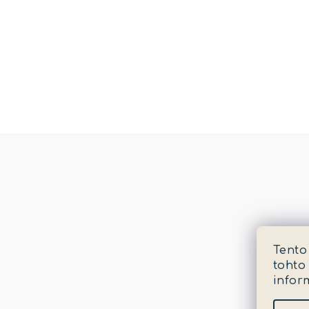
Tento
tohto
infor