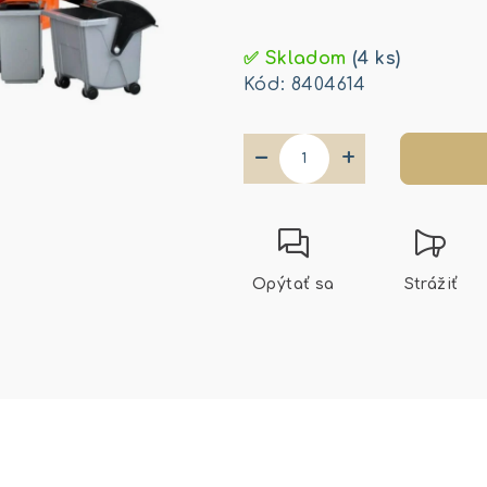
Jednotková
cena:
✅ Skladom
(4 ks)
Kód:
8404614
−
+
Opýtať sa
Strážiť