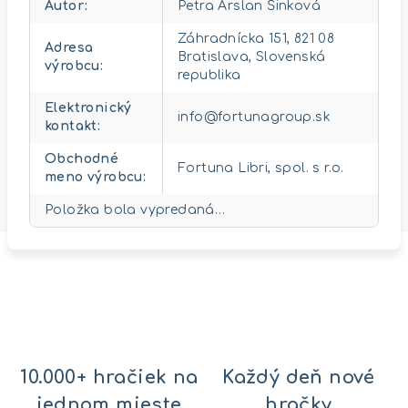
Autor
:
Petra Arslan Šinková
Záhradnícka 151, 821 08
Adresa
Bratislava, Slovenská
výrobcu
:
republika
Elektronický
info@fortunagroup.sk
kontakt
:
Obchodné
Fortuna Libri, spol. s r.o.
meno výrobcu
:
Položka bola vypredaná…
10.000+ hračiek na
Každý deň nové
jednom mieste
hračky