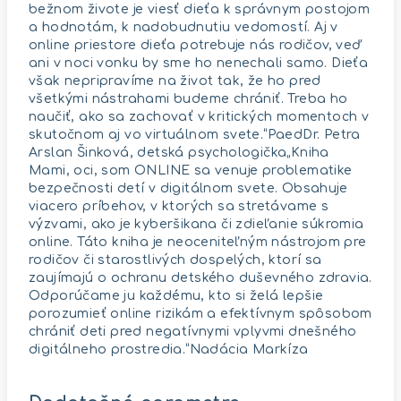
bežnom živote je viesť dieťa k správnym postojom
a hodnotám, k nadobudnutiu vedomostí. Aj v
online priestore dieťa potrebuje nás rodičov, veď
ani v noci vonku by sme ho nenechali samo. Dieťa
však nepripravíme na život tak, že ho pred
všetkými nástrahami budeme chrániť. Treba ho
naučiť, ako sa zachovať v kritických momentoch v
skutočnom aj vo virtuálnom svete.“PaedDr. Petra
Arslan Šinková, detská psychologička„Kniha
Mami, oci, som ONLINE sa venuje problematike
bezpečnosti detí v digitálnom svete. Obsahuje
viacero príbehov, v ktorých sa stretávame s
výzvami, ako je kyberšikana či zdieľanie súkromia
online. Táto kniha je neoceniteľným nástrojom pre
rodičov či starostlivých dospelých, ktorí sa
zaujímajú o ochranu detského duševného zdravia.
Odporúčame ju každému, kto si želá lepšie
porozumieť online rizikám a efektívnym spôsobom
chrániť deti pred negatívnymi vplyvmi dnešného
digitálneho prostredia.“Nadácia Markíza