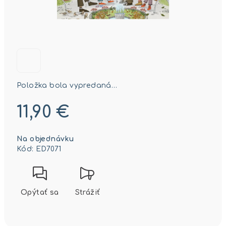
Položka bola vypredaná…
11,90 €
Jednotková
Na objednávku
cena:
Kód:
ED7071
Opýtať sa
Strážiť