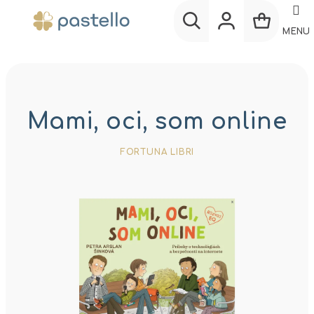
Prejsť
na
MENU
obsah
Nákup
Hľadať
Prihlásenie
košík
Mami, oci, som online
FORTUNA LIBRI