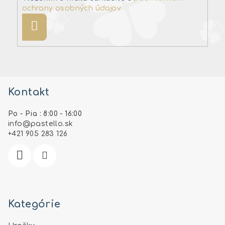
ochrany osobných údajov
Prihlásiť
sa
Z
á
Kontakt
p
ä
Po - Pia : 8:00 - 16:00
t
info
@
pastello.sk
i
+421 905 283 126
e
Kategórie