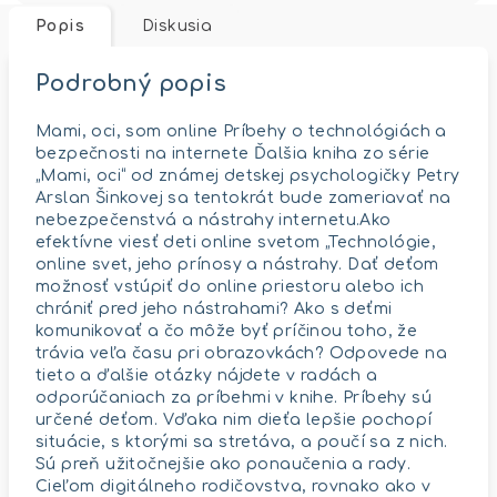
Popis
Diskusia
Podrobný popis
Mami, oci, som online Príbehy o technológiách a
bezpečnosti na internete Ďalšia kniha zo série
„Mami, oci“ od známej detskej psychologičky Petry
Arslan Šinkovej sa tentokrát bude zameriavať na
nebezpečenstvá a nástrahy internetu.Ako
efektívne viesť deti online svetom „Technológie,
online svet, jeho prínosy a nástrahy. Dať deťom
možnosť vstúpiť do online priestoru alebo ich
chrániť pred jeho nástrahami? Ako s deťmi
komunikovať a čo môže byť príčinou toho, že
trávia veľa času pri obrazovkách? Odpovede na
tieto a ďalšie otázky nájdete v radách a
odporúčaniach za príbehmi v knihe. Príbehy sú
určené deťom. Vďaka nim dieťa lepšie pochopí
situácie, s ktorými sa stretáva, a poučí sa z nich.
Sú preň užitočnejšie ako ponaučenia a rady.
Cieľom digitálneho rodičovstva, rovnako ako v