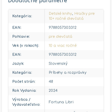
Dodatočné parametre
Detské knihy
,
Hračky pre
Kategória
:
10+ ročné dievčatá
EAN
:
9788057303312
Pohlavie
:
pre dievčatá
Vek (v rokoch)
:
10 a viac ročné
EAN
:
9788057303312
Jazyk
:
Slovenský
Kategória
:
Príbehy a rozprávky
Počet strán
:
48
Rok Vydania
:
2024
Výrobca /
Fortuna Libri
Vydavateľstvo
: