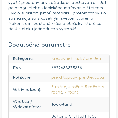
využiť predlohy aj v začiatkoch bodkovania – dot
paintingu alebo klasického maľovania štetcom.
Cvičia si pritom jemnú motoriku, grafomotoriku a
zoznamujú sa s kúzelným svetom tvorenia.
Nakoniec im zostanú krásne obrázky, ktoré sa
dajú z bloku jednoducho vytrhnúť.
Dodatočné parametre
Kategória
:
Kreatívne hračky pre deti
EAN
:
6972633375388
Pohlavie
:
pre chlapcov
,
pre dievčatá
3 ročné
,
4 ročné
,
5 ročné
,
6
Vek (v rokoch)
:
ročné
,
7 ročné
Výrobca /
Tookyland
Vydavateľstvo
:
Building C4, No.11, 1000