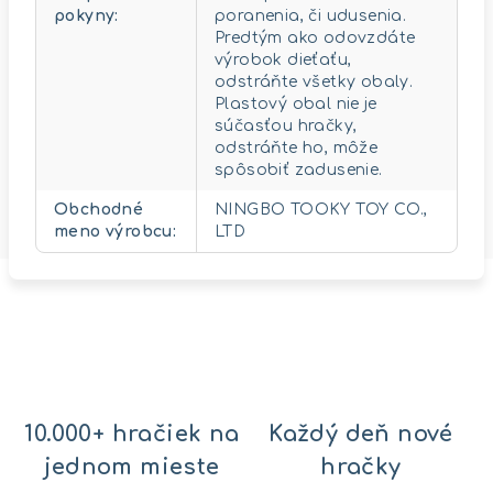
pokyny
:
poranenia, či udusenia.
Predtým ako odovzdáte
výrobok dieťaťu,
odstráňte všetky obaly.
Plastový obal nie je
súčasťou hračky,
odstráňte ho, môže
spôsobiť zadusenie.
Obchodné
NINGBO TOOKY TOY CO.,
meno výrobcu
:
LTD
10.000+ hračiek na
Každý deň nové
jednom mieste
hračky