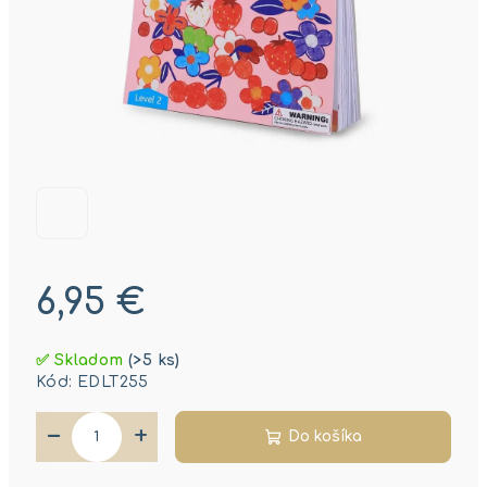
6,95 €
Jednotková
✅ Skladom
(>5 ks)
cena:
Kód:
EDLT255
−
+
Do košíka