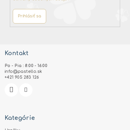
Prihlásiť sa
Z
á
Kontakt
p
ä
Po - Pia : 8:00 - 16:00
t
info
@
pastello.sk
i
+421 905 283 126
e
Kategórie