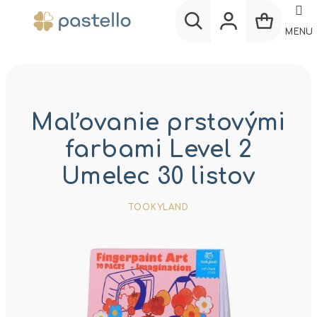
Prejsť
na
MENU
obsah
Nákup
Hľadať
Prihlásenie
košík
Maľovanie prstovými
farbami Level 2
Umelec 30 listov
TOOKYLAND