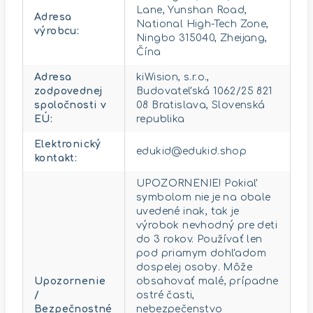
Lane, Yunshan Road,
Adresa
National High-Tech Zone,
výrobcu
:
Ningbo 315040, Zheijang,
Čína
Adresa
kiWision, s.r.o.,
zodpovednej
Budovateľská 1062/25 821
spoločnosti v
08 Bratislava, Slovenská
EÚ
:
republika
Elektronický
edukid@edukid.shop
kontakt
:
UPOZORNENIE! Pokiaľ
symbolom nie je na obale
uvedené inak, tak je
výrobok nevhodný pre deti
do 3 rokov. Používať len
pod priamym dohľadom
dospelej osoby. Môže
Upozornenie
obsahovať malé, prípadne
/
ostré časti,
Bezpečnostné
nebezpečenstvo