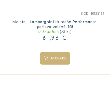
KÓD:
101231391
Maisto - Lamborghini Huracán Performante,
perlovo-zelené, 1:18
✅ Skladom
(>5 ks)
61,96 €
Do košíka