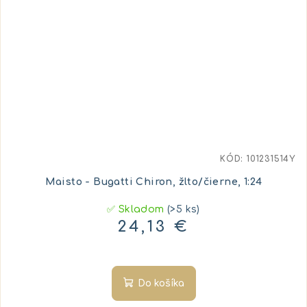
KÓD:
101231514Y
Maisto - Bugatti Chiron, žlto/čierne, 1:24
✅ Skladom
(>5 ks)
24,13 €
Do košíka