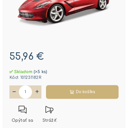
55,96 €
Jednotková
✅ Skladom
(>5 ks)
cena:
Kód:
101231182R
−
+
Do košíka
Opýtať sa
Strážiť