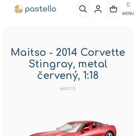
Prejsť
na
MENU
obsah
Nákup
Hľadať
Prihlásenie
košík
Maitso - 2014 Corvette
Stingray, metal
červený, 1:18
MAISTO