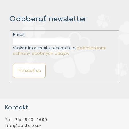
Odoberať newsletter
Email
Vložením e-mailu súhlasíte s
podmienkami
ochrany osobných údajov
Prihlásiť sa
Z
á
Kontakt
p
ä
Po - Pia : 8:00 - 16:00
t
info
@
pastello.sk