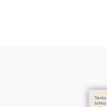
Tento
tohto