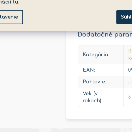
metrov. Ovládač v he
mácií
tu
.
batériu a obsahuje U
balenia. Rozmer balen
tavenie
Súhl
Dodatočné para
R
Kategória
:
k
EAN
:
0
Pohlavie
:
p
Vek (v
5
rokoch)
: