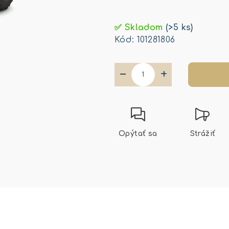
Jednotková
cena:
✅ Skladom
(>5 ks)
Kód:
101281806
−
+
Opýtať sa
Strážiť