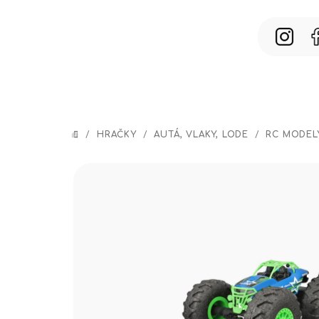
Prejsť
na
obsah
/
HRAČKY
/
AUTÁ, VLAKY, LODE
/
RC MODEL
DOMOV