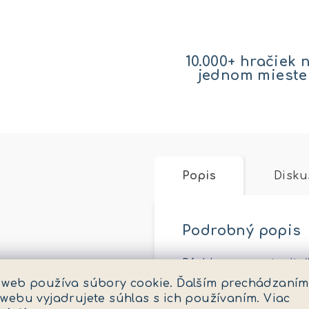
10.000+ hračiek 
jednom mieste
Popis
Disku
Podrobný popis
Rýchly a nezastavit
pružia, aby vám pos
 web používa súbory cookie. Ďalším prechádzaním
šplhať po nich. Prib
 webu vyjadrujete súhlas s ich používaním. Viac