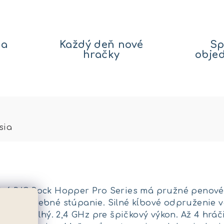
na
Každý deň nové
Sp
hračky
obje
sia
eľný R/C Rock Hopper Pro Series má pružné penové
kytli potrebné stúpanie. Silné kĺbové odpruženie
ližne 10“ dlhý. 2,4 GHz pre špičkový výkon. Až 4 hr