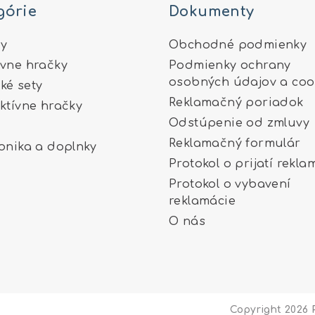
górie
Dokumenty
y
Obchodné podmienky
ívne hračky
Podmienky ochrany
osobných údajov a coo
ké sety
Reklamačný poriadok
aktívne hračky
Odstúpenie od zmluvy
Reklamačný formulár
ronika a doplnky
Protokol o prijatí rekla
Protokol o vybavení
reklamácie
O nás
Copyright 2026