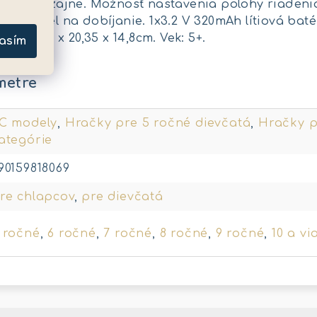
rnom dizajne. Možnosť nastavenia polohy riadenia
SB kábel na dobíjanie. 1x3.2 V 320mAh lítiová bat
ia: 34,3 x 20,35 x 14,8cm. Vek: 5+.
asím
metre
C modely
,
Hračky pre 5 ročné dievčatá
,
Hračky p
ategórie
90159818069
re chlapcov
,
pre dievčatá
 ročné
,
6 ročné
,
7 ročné
,
8 ročné
,
9 ročné
,
10 a vi