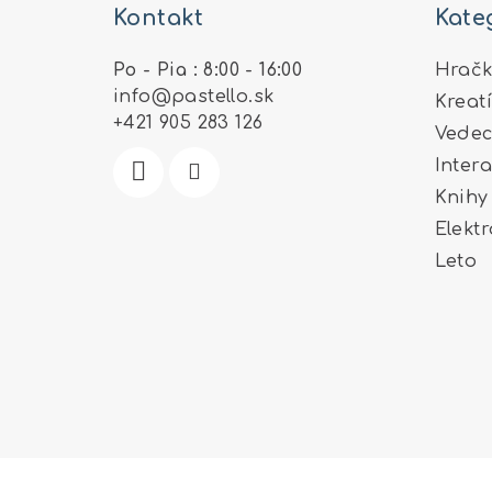
Kontakt
Kate
p
ä
Po - Pia : 8:00 - 16:00
Hračk
info
@
pastello.sk
Kreat
t
+421 905 283 126
Vedec
i
Inter
e
Knihy
Elekt
Leto