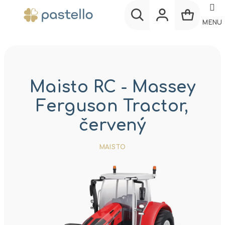
Prejsť
na
MENU
obsah
Nákup
Hľadať
Prihlásenie
košík
Maisto RC - Massey
Ferguson Tractor,
červený
MAISTO