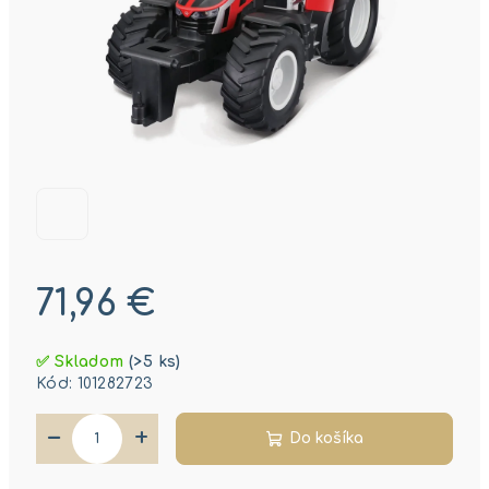
71,96 €
Jednotková
✅ Skladom
(>5 ks)
cena:
Kód:
101282723
−
+
Do košíka