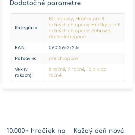
Dodatočné parametre
RC modely
,
Hračky pre 8
ročných chlapcov
,
Hračky pre 9
Kategória
:
ročných chlapcov
,
Zobraziť
ďalšie kategórie
EAN
:
090159827238
Pohlavie
:
pre chlapcov
Vek (v
8 ročné
,
9 ročné
,
10 a viac
rokoch)
:
ročné
10.000+ hračiek na
Každý deň nové