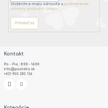
Vložením e-mailu súhlasíte s
podmienkami
ochrany osobných údajov
Prihlásiť sa
Z
á
Kontakt
p
ä
Po - Pia : 8:00 - 16:00
t
info
@
pastello.sk
i
+421 905 283 126
e
Kategórie