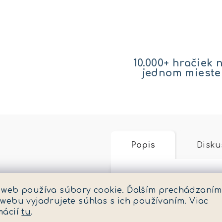
10.000+ hračiek 
jednom mieste
Popis
Disku
Podrobný popis
 web používa súbory cookie. Ďalším prechádzaním
 webu vyjadrujete súhlas s ich používaním. Viac
Jeep Wrangler Rubico
mácií
tu
.
veľkými pneumatikami