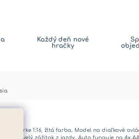
na
Každý deň nové
Sp
hračky
obje
sia
n v mierke 1:16, žltá farba. Model na diaľkové ov
 pre skvelý zážitok z jazdy. Auto funguje na 4x A