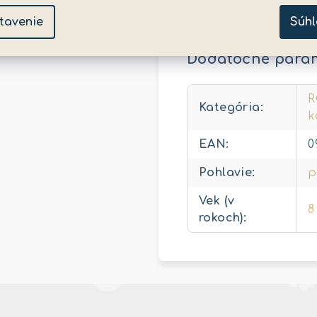
dosah až 35 metrov a
tavenie
Súhl
Dodatočné para
R
Kategória
:
k
EAN
:
0
Pohlavie
:
p
Vek (v
8
rokoch)
: