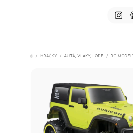
Prejsť
na
obsah
/
HRAČKY
/
AUTÁ, VLAKY, LODE
/
RC MODEL
DOMOV