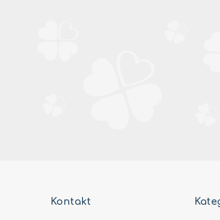
Z
á
Kontakt
Kate
p