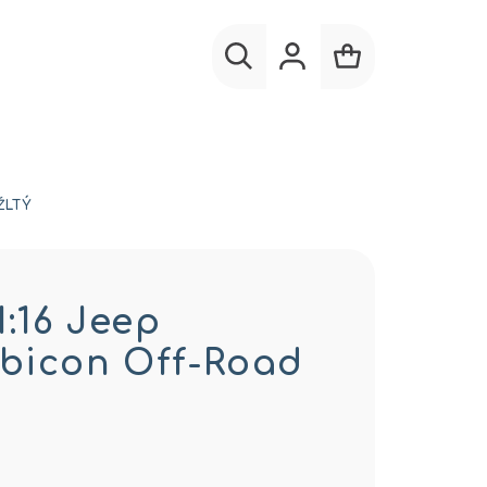
Hľadať
Prihlásenie
Nákupný
košík
ŽLTÝ
1:16 Jeep
bicon Off-Road