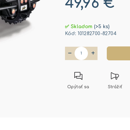
49,96 €
Jednotková
cena:
✅ Skladom
(>5 ks)
Kód:
101282700-82704
−
+
Opýtať sa
Strážiť