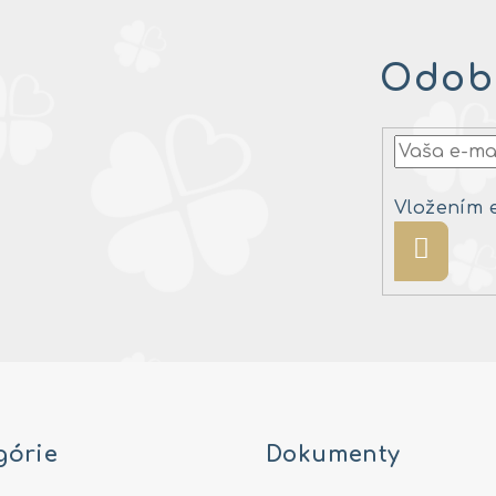
Odobe
Vložením 
Prihlásiť
sa
górie
Dokumenty