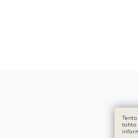
Tento
tohto
infor