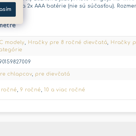
 používa 2x AAA batérie (nie sú súčasťou). Rozmer ba
asím
metre
C modely
,
Hračky pre 8 ročné dievčatá
,
Hračky p
ategórie
90159827009
re chlapcov
,
pre dievčatá
 ročné
,
9 ročné
,
10 a viac ročné